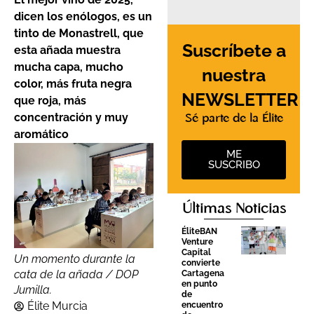
dicen los enólogos, es un
tinto de Monastrell, que
Suscríbete a
esta añada muestra
mucha capa, mucho
nuestra
color, más fruta negra
NEWSLETTER
que roja, más
concentración y muy
Sé parte de la Élite
aromático
ME
SUSCRIBO
Últimas Noticias
ÉliteBAN
Venture
Capital
Un momento durante la
convierte
cata de la añada / DOP
Cartagena
en punto
Jumilla.
de
Élite Murcia
encuentro