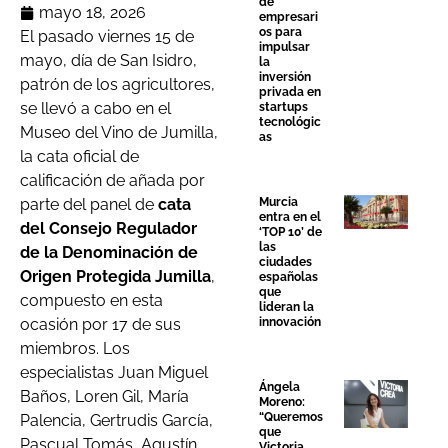
de
mayo 18, 2026
empresari
os para
El pasado viernes 15 de
impulsar
mayo, día de San Isidro,
la
inversión
patrón de los agricultores,
privada en
se llevó a cabo en el
startups
tecnológic
Museo del Vino de Jumilla,
as
la cata oficial de
calificación de añada por
parte del panel de
cata
Murcia
entra en el
del Consejo Regulador
‘TOP 10’ de
las
de la
Denominación de
ciudades
Origen Protegida Jumilla
,
españolas
que
compuesto en esta
lideran la
ocasión por 17 de sus
innovación
miembros. Los
especialistas Juan Miguel
Ángela
Baños, Loren Gil, María
Moreno:
“Queremos
Palencia, Gertrudis García,
que
Pascual Tomás, Agustín
Victoria