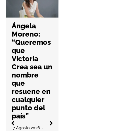
Hefame
refuerza la
Ángela
ciberseguri
Moreno:
dad de las
“Queremos
farmacias
que
con una
Victoria
nueva guía
Crea sea un
práctica
nombre
6 Agosto 2026
que
No Hay Comentari
resuene en
Os
l
cualquier
La cooperativa
punto del
elabora un
país”
decálogo de
O
buenas prácticas
7 Agosto 2026