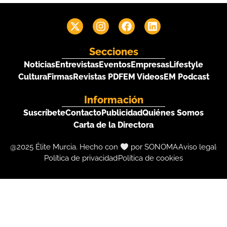
Secciones
Noticias
Entrevistas
Eventos
Empresas
Lifestyle
Cultura
Firmas
Revistas PDF
EM Videos
EM Podcast
Información
Suscríbete
Contacto
Publicidad
Quiénes Somos
Carta de la Directora
@2025 Élite Murcia. Hecho con
por SONOMA
Aviso legal
Política de privacidad
Política de cookies