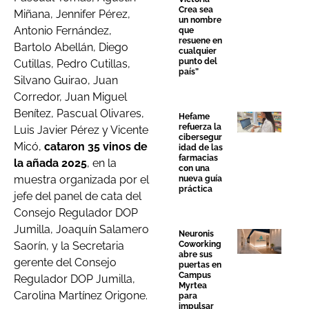
Crea sea
Miñana, Jennifer Pérez,
un nombre
Antonio Fernández,
que
resuene en
Bartolo Abellán, Diego
cualquier
punto del
Cutillas, Pedro Cutillas,
país”
Silvano Guirao, Juan
Corredor, Juan Miguel
Benítez, Pascual Olivares,
Hefame
refuerza la
Luis Javier Pérez y Vicente
cibersegur
Micó,
cataron 35 vinos de
idad de las
farmacias
la añada 2025
, en la
con una
muestra organizada por el
nueva guía
práctica
jefe del panel de cata del
Consejo Regulador DOP
Jumilla, Joaquín Salamero
Neuronis
Saorín, y la Secretaria
Coworking
abre sus
gerente del Consejo
puertas en
Campus
Regulador DOP Jumilla,
Myrtea
Carolina Martínez Origone.
para
impulsar