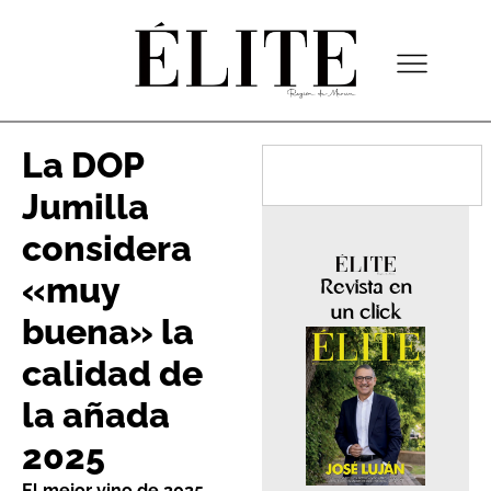
La DOP
Jumilla
considera
«muy
Revista en
un click
buena» la
calidad de
la añada
2025
El mejor vino de 2025,