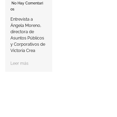
para ayudar a las
No Hay Comentari
farmacias a
Os
proteger…
a
Entrevista a
s
Ángela Moreno,
Leer más
c
directora de
Asuntos Públicos
y Corporativos de
Victoria Crea
Leer más