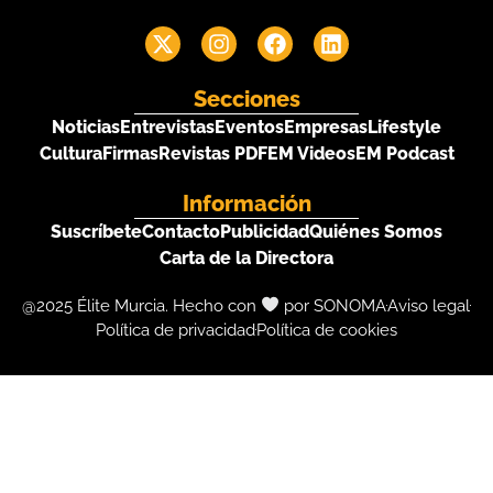
Secciones
Noticias
Entrevistas
Eventos
Empresas
Lifestyle
Cultura
Firmas
Revistas PDF
EM Videos
EM Podcast
Información
Suscríbete
Contacto
Publicidad
Quiénes Somos
Carta de la Directora
@2025 Élite Murcia. Hecho con
por SONOMA
Aviso legal
Política de privacidad
Política de cookies