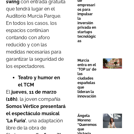
de
swing
con entrada gratuita
empresari
que tendrá lugar en el
os para
impulsar
Auditorio Murcia Parque.
la
En todos los casos, los
inversión
privada en
espacios continúan
startups
tecnológic
contando con aforo
as
reducido y con las
medidas necesarias para
garantizar la seguridad de
Murcia
entra en el
los espectadores.
‘TOP 10’ de
las
Teatro y humor en
ciudades
españolas
el TCM
que
El
jueves, 11 de marzo
lideran la
innovación
(18h)
, la joven compañía
Somos Vértice presentará
el espectáculo musical
Ángela
‘La Furia’
, una adaptación
Moreno:
“Queremos
libre de la obra de
que
Victoria