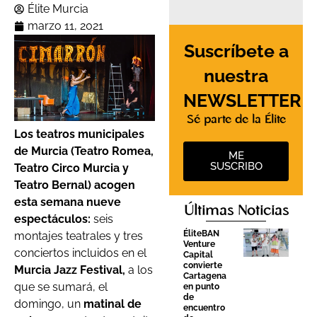
Élite Murcia
marzo 11, 2021
Suscríbete a
nuestra
NEWSLETTER
Sé parte de la Élite
Los teatros municipales
de Murcia (Teatro Romea,
ME
SUSCRIBO
Teatro Circo Murcia y
Teatro Bernal) acogen
esta semana nueve
Últimas Noticias
espectáculos:
seis
ÉliteBAN
montajes teatrales y tres
Venture
conciertos incluidos en el
Capital
convierte
Murcia Jazz Festival,
a los
Cartagena
que se sumará, el
en punto
de
domingo, un
matinal de
encuentro