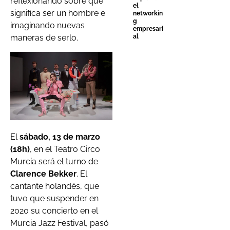
reflexionando sobre qué
el
significa ser un hombre e
networkin
g
imaginando nuevas
empresari
al
maneras de serlo.
El
sábado, 13 de marzo
(18h)
, en el Teatro Circo
Murcia será el turno de
Clarence Bekker
. El
cantante holandés, que
tuvo que suspender en
2020 su concierto en el
Murcia Jazz Festival, pasó