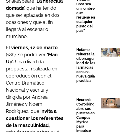
Shakespeare
‘La fierecilla
Crea sea
domada’
que ha tenido
un nombre
que
que ser aplazada en dos
resuene en
ocasiones y que al fin
cualquier
punto del
llegará al escenario
país”
murciano.
El
viernes, 12 de marzo
Hefame
(18h), se podrá ver
‘Man
refuerza la
cibersegur
Up’.
Una divertida
idad de las
farmacias
propuesta, realizada en
con una
coproducción con el
nueva guía
práctica
Centro Dramático
Nacional y escrita y
dirigida por Andrea
Neuronis
Jiménez y Noemi
Coworking
abre sus
Rodríguez, que
invita a
puertas en
Campus
cuestionar los referentes
Myrtea
de la masculinidad,
para
impulsar