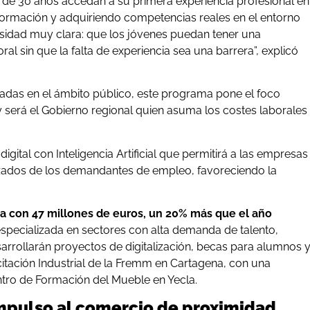
s de 30 años accedan a su primera experiencia profesional en
formación y adquiriendo competencias reales en el entorno
sidad muy clara: que los jóvenes puedan tener una
l sin que la falta de experiencia sea una barrera”, explicó
olladas en el ámbito público, este programa pone el foco
y será el Gobierno regional quien asuma los costes laborales
igital con Inteligencia Artificial que permitirá a las empresas
izados de los demandantes de empleo, favoreciendo la
ta con 47 millones de euros, un 20% más que el año
n especializada en sectores con alta demanda de talento,
rrollarán proyectos de digitalización, becas para alumnos 
itación Industrial de la Fremm en Cartagena, con una
entro de Formación del Mueble en Yecla.
impulso al comercio de proximidad