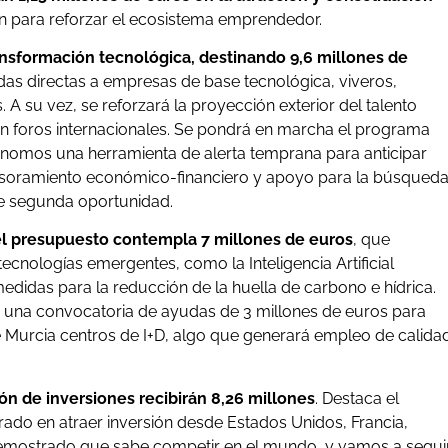
ón para reforzar el ecosistema emprendedor.
ansformación tecnológica, destinando 9,6 millones de
das directas a empresas de base tecnológica, viveros,
s. A su vez, se reforzará la proyección exterior del talento
s’ en foros internacionales. Se pondrá en marcha el programa
 autónomos una herramienta de alerta temprana para anticipar
asesoramiento económico-financiero y apoyo para la búsqued
 de segunda oportunidad.
, el presupuesto contempla 7 millones de euros
, que
ecnologías emergentes, como la Inteligencia Artificial
edidas para la reducción de la huella de carbono e hídrica.
, una convocatoria de ayudas de 3 millones de euros para
e Murcia centros de I+D, algo que generará empleo de calida
ión de inversiones recibirán 8,26 millones
. Destaca el
rado en atraer inversión desde Estados Unidos, Francia,
emostrado que sabe competir en el mundo, y vamos a segui