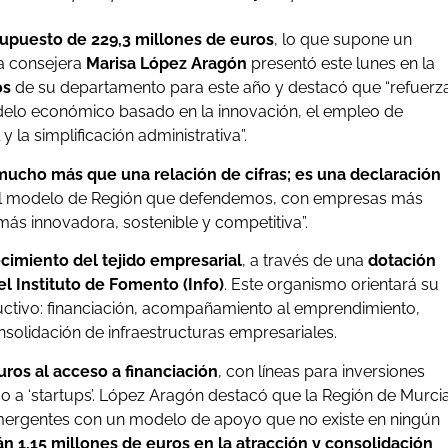
upuesto de 229,3 millones de euros
, lo que supone un
a consejera
Marisa López Aragón
presentó este lunes en la
os
de su departamento para este año y destacó que “refuerz
elo económico basado en la innovación, el empleo de
 y la simplificación administrativa”.
mucho más que una relación de cifras; es una declaración
 el modelo de Región que defendemos, con empresas más
ás innovadora, sostenible y competitiva”.
ecimiento del tejido empresarial
, a través de una
dotación
l Instituto de Fomento (Info)
. Este organismo orientará su
uctivo: financiación, acompañamiento al emprendimiento,
onsolidación de infraestructuras empresariales.
ros al acceso a financiación
, con líneas para inversiones
o a ‘startups’. López Aragón destacó que la Región de Murci
mergentes con un modelo de apoyo que no existe en ningún
án 1,15 millones de euros en la atracción y consolidación