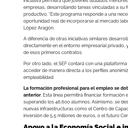
iniciativa permitirá que jóvenes titulados menore
empresas, desarrollando tareas vinculadas a su 
productivo. “Este programa responde a una nece
oportunidad real de incorporarse al mercado labora
López Aragón.
A diferencia de otras iniciativas similares desarr
directamente en el entorno empresarial privado, 
de esos primeros contratos.
Por otro lado, el SEF contará con una plataforma d
acceder de manera directa a los perfiles anonim
empleabilidad.
La formación profesional para el empleo se do
anterior
. Esta línea permitirá financiar formació
superando los 46.600 alumnos. Asimismo, se desa
nuevas infraestructuras como el Centro de Capac
inversión de 5,5 millones de euros, o el futuro C
Apoyo a la Economía Social e 