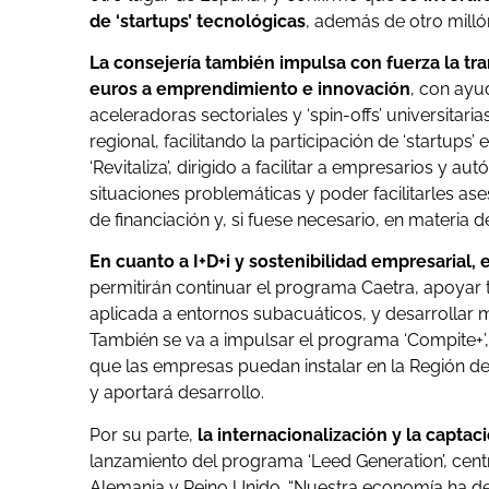
de ‘startups’ tecnológicas
, además de otro mill
La consejería también impulsa con fuerza la tr
euros a emprendimiento e innovación
, con ayu
aceleradoras sectoriales y ‘spin-offs’ universitaria
regional, facilitando la participación de ‘startup
‘Revitaliza’, dirigido a facilitar a empresarios y
situaciones problemáticas y poder facilitarles 
de financiación y, si fuese necesario, en materia
En cuanto a I+D+i y sostenibilidad empresarial
permitirán continuar el programa Caetra, apoyar t
aplicada a entornos subacuáticos, y desarrollar m
También se va a impulsar el programa ‘Compite+’
que las empresas puedan instalar en la Región d
y aportará desarrollo.
Por su parte,
la internacionalización y la captac
lanzamiento del programa ‘Leed Generation’, cent
Alemania y Reino Unido. “Nuestra economía ha d