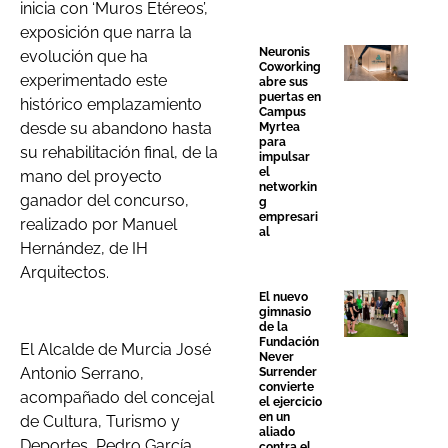
inicia con ‘Muros Etéreos’,
exposición que narra la
Neuronis
evolución que ha
Coworking
experimentado este
abre sus
puertas en
histórico emplazamiento
Campus
desde su abandono hasta
Myrtea
para
su rehabilitación final, de la
impulsar
el
mano del proyecto
networkin
ganador del concurso,
g
empresari
realizado por Manuel
al
Hernández, de IH
Arquitectos.
El nuevo
gimnasio
de la
Fundación
El Alcalde de Murcia José
Never
Antonio Serrano,
Surrender
convierte
acompañado del concejal
el ejercicio
en un
de Cultura, Turismo y
aliado
Deportes, Pedro García
contra el