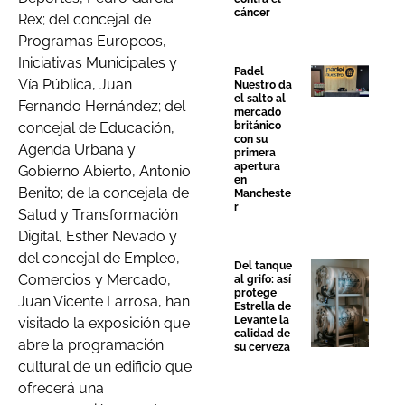
cáncer
Rex; del concejal de
Programas Europeos,
Iniciativas Municipales y
Padel
Vía Pública, Juan
Nuestro da
el salto al
Fernando Hernández; del
mercado
británico
concejal de Educación,
con su
Agenda Urbana y
primera
apertura
Gobierno Abierto, Antonio
en
Benito; de la concejala de
Mancheste
r
Salud y Transformación
Digital, Esther Nevado y
del concejal de Empleo,
Del tanque
Comercios y Mercado,
al grifo: así
protege
Juan Vicente Larrosa, han
Estrella de
Levante la
visitado la exposición que
calidad de
abre la programación
su cerveza
cultural de un edificio que
ofrecerá una