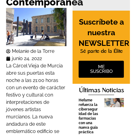
Contemporánea
Suscríbete a
nuestra
NEWSLETTER
Melanie de la Torre
Sé parte de la Élite
junio 24, 2022
La Cárcel Vieja de Murcia
ME
SUSCRIBO
abre sus puertas esta
noche a las 21:00 horas
con un evento de carácter
Últimas Noticias
festivo y cultural con
Hefame
interpretaciones de
refuerza la
jóvenes artistas
cibersegur
idad de las
murcianos. La nueva
farmacias
con una
andadura de este
nueva guía
emblemático edificio se
práctica