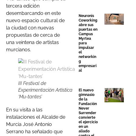
tercera edición
desembarcando en este
Neuronis
nuevo espacio cultural de
Coworking
abre sus
la ciudad con nuevas
puertas en
Campus
propuestas de cerca de
Myrtea
una veintena de artistas
para
impulsar
murcianos.
el
networkin
g
empresari
al
III Festival de
Experimentación Artística
El nuevo
gimnasio
‘Mu-tantes’
de la
Fundación
Never
En su visita a las
Surrender
instalaciones el Alcalde de
convierte
el ejercicio
Murcia José Antonio
en un
Serrano ha señalado que
aliado
contra el