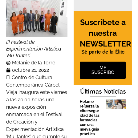
Suscríbete a
nuestra
NEWSLETTER
III Festival de
Experimentación Artística
Sé parte de la Élite
‘Mu-tantes’
Melanie de la Torre
ME
octubre 21, 2022
SUSCRIBO
El Centro de Cultura
Contemporánea Cárcel
Últimas Noticias
Vieja inaugura este viernes
a las 20:00 horas una
Hefame
refuerza la
nueva exposición
cibersegur
enmarcada en el Festival
idad de las
farmacias
de Creación y
con una
Experimentación Artística
nueva guía
práctica
‘Mu-tantes’ que cumple su