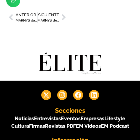
ANTERIOR
SIGUIENTE
MARNYS da a conocer su línea de aceites esenciales y aceites cosméticos
MARNYS destina cerca de 1,5 millones de euros cada año a I+D+i
Secciones
Noticias
Entrevistas
Eventos
Empresas
Lifestyle
Cultura
Firmas
Revistas PDF
EM Videos
EM Podcast