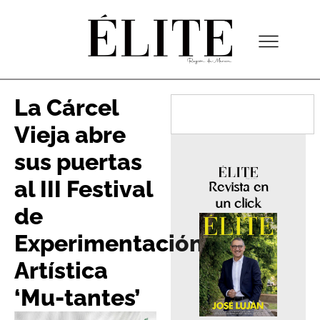
La Cárcel
Vieja abre
sus puertas
al III Festival
Revista en
un click
de
Experimentación
Artística
‘Mu-tantes’