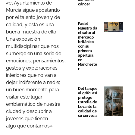
«el Ayuntamiento de
cáncer
Murcia sigue apostando
por el talento joven y de
Padel
calidad, y esta es una
Nuestro da
buena muestra de ello.
el salto al
mercado
Una exposición
británico
multidisciplinar que nos
con su
primera
sumerge en una serie de
apertura
en
emociones, pensamientos,
Mancheste
gestos y exploraciones
r
interiores que no van a
dejar indiferente a nadie;
Del tanque
un buen momento para
al grifo: así
visitar este lugar
protege
Estrella de
emblemático de nuestra
Levante la
ciudad y descubrir a
calidad de
su cerveza
jóvenes que tienen
algo que contarnos».