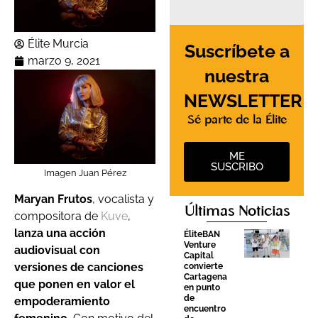
Élite Murcia
Suscríbete a
marzo 9, 2021
nuestra
NEWSLETTER
Sé parte de la Élite
ME
SUSCRIBO
Imagen Juan Pérez
Maryan Frutos
, vocalista y
Últimas Noticias
compositora de
Kuve
,
lanza una acción
ÉliteBAN
Venture
audiovisual con
Capital
versiones de canciones
convierte
Cartagena
que ponen en valor el
en punto
de
empoderamiento
encuentro