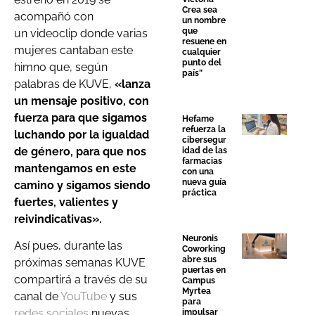
Crea sea
acompañó con
un nombre
que
un videoclip donde varias
resuene en
mujeres cantaban este
cualquier
punto del
himno que, según
país”
palabras de KUVE,
«lanza
un mensaje positivo, con
fuerza para que sigamos
Hefame
refuerza la
luchando por la igualdad
cibersegur
de género, para que nos
idad de las
farmacias
mantengamos en este
con una
nueva guía
camino y sigamos siendo
práctica
fuertes, valientes y
reivindicativas».
Neuronis
Así pues, durante las
Coworking
abre sus
próximas semanas KUVE
puertas en
compartirá a través de su
Campus
Myrtea
canal de
YouTube
y sus
para
redes sociales
nuevas
impulsar