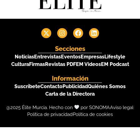
Secciones
Noticias
Entrevistas
Eventos
Empresas
Lifestyle
Cultura
Firmas
Revistas PDF
EM Videos
EM Podcast
Información
Suscríbete
Contacto
Publicidad
Quiénes Somos
Carta de la Directora
@2025 Élite Murcia. Hecho con
por SONOMA
Aviso legal
Política de privacidad
Política de cookies