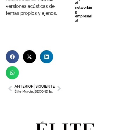
el
versiones acústicas de
networkin
g
temas propios y ajenos.
empresari
al
ANTERIOR
SIGUIENTE
Élite Murcia Mujer celebró con éxito su segunda edición
SECOND lanza su nuevo sencillo: ‘Tu canción de despedida’