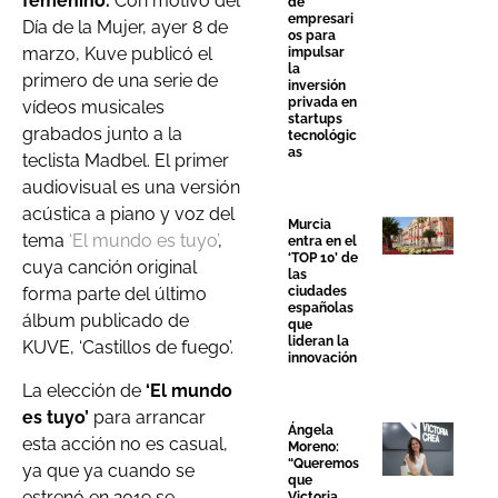
femenino.
Con motivo del
de
empresari
Día de la Mujer, ayer 8 de
os para
marzo, Kuve publicó el
impulsar
la
primero de una serie de
inversión
privada en
vídeos musicales
startups
grabados junto a la
tecnológic
as
teclista Madbel. El primer
audiovisual es una versión
acústica a piano y voz del
Murcia
tema
‘El mundo es tuyo’
,
entra en el
‘TOP 10’ de
cuya canción original
las
ciudades
forma parte del último
españolas
álbum publicado de
que
lideran la
KUVE, ‘Castillos de fuego’.
innovación
La elección de
‘El mundo
es tuyo’
para arrancar
Ángela
esta acción no es casual,
Moreno:
“Queremos
ya que ya cuando se
que
estrenó en 2019 se
Victoria