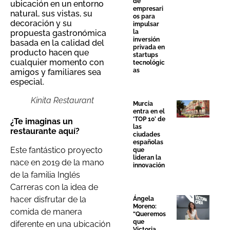
de
ubicación en un entorno
empresari
natural, sus vistas, su
os para
decoración y su
impulsar
propuesta gastronómica
la
inversión
basada en la calidad del
privada en
producto hacen que
startups
cualquier momento con
tecnológic
as
amigos y familiares sea
especial.
Kinita Restaurant
Murcia
entra en el
‘TOP 10’ de
¿Te imaginas un
las
restaurante aquí?
ciudades
españolas
Este fantástico proyecto
que
lideran la
nace en 2019 de la mano
innovación
de la familia Inglés
Carreras con la idea de
hacer disfrutar de la
Ángela
Moreno:
comida de manera
“Queremos
que
diferente en una ubicación
Victoria