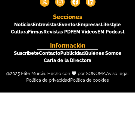
Secciones
Noticias
Entrevistas
Eventos
Empresas
Lifestyle
Cultura
Firmas
Revistas PDF
EM Videos
EM Podcast
Información
Suscríbete
Contacto
Publicidad
Quiénes Somos
Carta de la Directora
@2025 Élite Murcia. Hecho con
por SONOMA
Aviso legal
Política de privacidad
Política de cookies