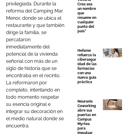
privilegiada. Durante la
Crea sea
un nombre
reforma del Camping Mar
que
Menor, donde se ubica el
resuene en
cualquier
restaurante y que también
punto del
país”
dirige la familia, se
percataron
inmediatamente del
Hefame
potencial de la vivienda
refuerza la
cibersegur
señorial con más de un
idad de las
siglo de historia que se
farmacias
con una
encontraba en el recinto.
nueva guía
La reformaron por
práctica
completo, intentando en
todo momento respetar
Neuronis
su esencia original e
Coworking
abre sus
integrar su decoración en
puertas en
el medio natural donde se
Campus
Myrtea
encuentra.
para
impulsar