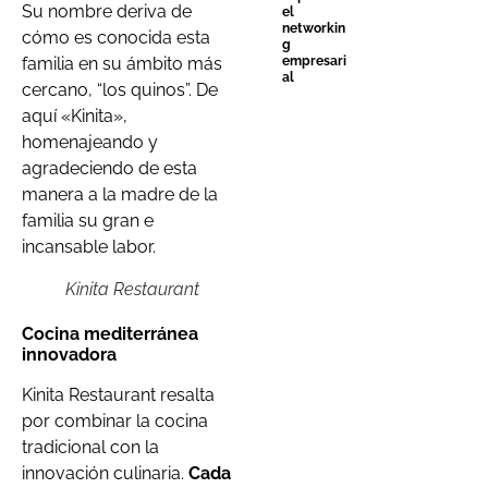
Su nombre deriva de
el
networkin
cómo es conocida esta
g
empresari
familia en su ámbito más
al
cercano, “los quinos”. De
aquí «Kinita»,
homenajeando y
agradeciendo de esta
manera a la madre de la
familia su gran e
incansable labor.
Kinita Restaurant
Cocina mediterránea
innovadora
Kinita Restaurant resalta
por combinar la cocina
tradicional con la
innovación culinaria.
Cada