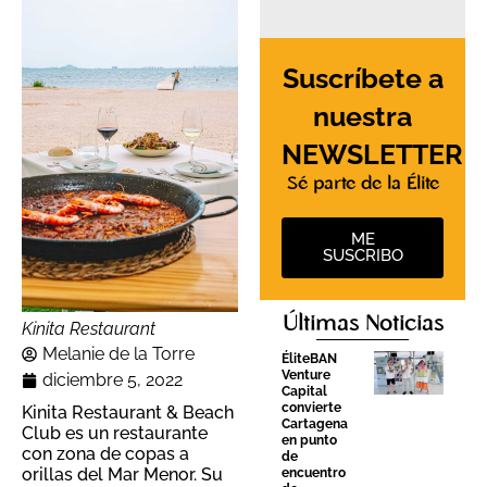
Suscríbete a
nuestra
NEWSLETTER
Sé parte de la Élite
ME
SUSCRIBO
Últimas Noticias
Kinita Restaurant
Melanie de la Torre
ÉliteBAN
Venture
diciembre 5, 2022
Capital
convierte
Kinita Restaurant & Beach
Cartagena
Club es un restaurante
en punto
con zona de copas a
de
orillas del Mar Menor. Su
encuentro