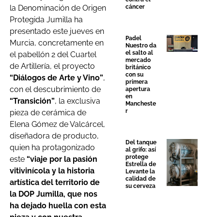
la Denominación de Origen
cáncer
Protegida Jumilla ha
presentado este jueves en
Padel
Murcia, concretamente en
Nuestro da
el salto al
el pabellón 2 del Cuartel
mercado
de Artillería, el proyecto
británico
con su
“Diálogos de Arte y Vino”
,
primera
con el descubrimiento de
apertura
en
“Transición”
, la exclusiva
Mancheste
r
pieza de cerámica de
Elena Gómez de Valcárcel,
diseñadora de producto,
Del tanque
quien ha protagonizado
al grifo: así
protege
este
“viaje por la pasión
Estrella de
vitivinícola y la historia
Levante la
calidad de
artística del territorio de
su cerveza
la DOP Jumilla, que nos
ha dejado huella con esta