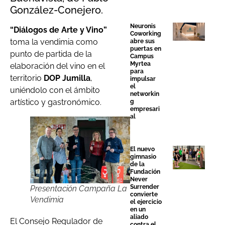
González-Conejero.
Neuronis
“Diálogos de Arte y Vino”
Coworking
toma la vendimia como
abre sus
puertas en
punto de partida de la
Campus
Myrtea
elaboración del vino en el
para
territorio
DOP Jumilla
,
impulsar
el
uniéndolo con el ámbito
networkin
artístico y gastronómico.
g
empresari
al
El nuevo
gimnasio
de la
Fundación
Never
Surrender
Presentación Campaña La
convierte
Vendimia
el ejercicio
en un
aliado
El Consejo Regulador de
contra el