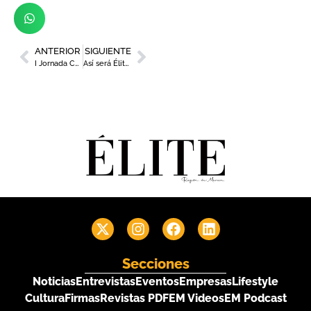
ANTERIOR
SIGUIENTE
I Jornada Cátedra Mujer Empresaria y Directiva
Así será Élite Mujer Summit 2023
Secciones
Noticias
Entrevistas
Eventos
Empresas
Lifestyle
Cultura
Firmas
Revistas PDF
EM Videos
EM Podcast