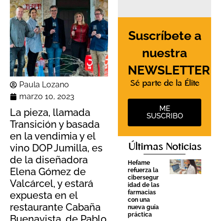
Suscríbete a
nuestra
NEWSLETTER
Sé parte de la Élite
Paula Lozano
marzo 10, 2023
ME
La pieza, llamada
SUSCRIBO
Transición y basada
en la vendimia y el
Últimas Noticias
vino DOP Jumilla, es
de la diseñadora
Hefame
Elena Gómez de
refuerza la
cibersegur
Valcárcel, y estará
idad de las
farmacias
expuesta en el
con una
restaurante Cabaña
nueva guía
práctica
Buenavista, de Pablo