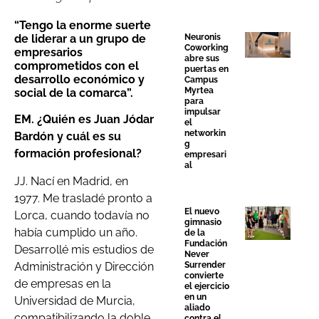
“
Tengo la enorme suerte
Neuronis
de liderar a un grupo de
Coworking
empresarios
abre sus
comprometidos con el
puertas en
desarrollo económico y
Campus
Myrtea
social de la comarca”.
para
impulsar
EM. ¿Quién es Juan Jódar
el
networkin
Bardón y cuál es su
g
formación profesional?
empresari
al
JJ. Nací en Madrid, en
1977. Me trasladé pronto a
El nuevo
Lorca, cuando todavía no
gimnasio
había cumplido un año.
de la
Fundación
Desarrollé mis estudios de
Never
Administración y Dirección
Surrender
convierte
de empresas en la
el ejercicio
en un
Universidad de Murcia,
aliado
compatibilizando la doble
contra el