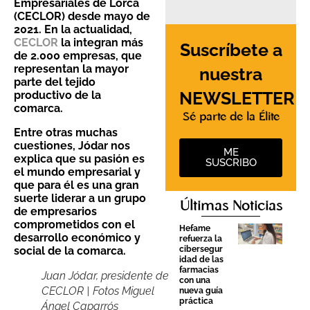
Empresariales de Lorca
(CECLOR) d
esde mayo de
2021. En la actualidad,
CECLOR
la integran más
Suscríbete a
de 2.000 empresas, que
representan la mayor
nuestra
parte del tejido
NEWSLETTER
productivo de la
comarca.
Sé parte de la Élite
Entre otras muchas
cuestiones, Jódar nos
ME
explica que
su pasión es
SUSCRIBO
el mundo empresarial y
que para él es una gran
suerte liderar a un grupo
Últimas Noticias
de empresarios
comprometidos con el
Hefame
desarrollo económico y
refuerza la
cibersegur
social de la comarca.
idad de las
farmacias
Juan Jódar, presidente de
con una
CECLOR | Fotos Miguel
nueva guía
práctica
Ángel Caparrós