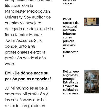
cáncer
titulación con la
Manchester Metropolitan
University. Soy auditor de
Padel
cuentas y consejero
Nuestro da
el salto al
delegado desde 2012 de la
mercado
británico
firma familiar Manuel
con su
Jódar Asesores SLP,
primera
apertura
donde junto a 38
en
profesionales ejerzo la
Mancheste
r
profesión desde al año
2000.
Del tanque
EM. ¿De dónde nace su
al grifo: así
pasión por los negocios?
protege
Estrella de
Levante la
JJ. Mi mundo es el de la
calidad de
su cerveza
empresa. Mi profesión y
las enseñanzas que he
recibido han girado en