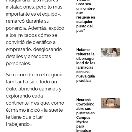
Crea sea
instalaciones, pero lo más
un nombre
que
importante es el equipo»,
resuene en
remarcó durante su
cualquier
punto del
ponencia. Además, explicó
país”
a los invitados cómo se
convirtió de científico a
empresario, desglosando
Hefame
refuerza la
detalles y anécdotas
cibersegur
personales.
idad de las
farmacias
con una
Su recorrido en el negocio
nueva guía
práctica
familiar ha sido todo un
éxito, abriendo caminos y
explorando cada
Neuronis
continente. Y es que, como
Coworking
abre sus
él mismo indicó «la suerte
puertas en
te tiene que pillar
Campus
Myrtea
trabajando».
para
impulsar