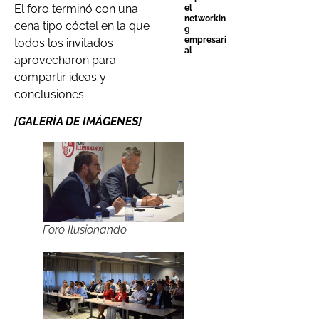
El foro terminó con una
el
networkin
cena tipo cóctel en la que
g
empresari
todos los invitados
al
aprovecharon para
compartir ideas y
conclusiones.
[GALERÍA DE IMÁGENES]
Foro Ilusionando