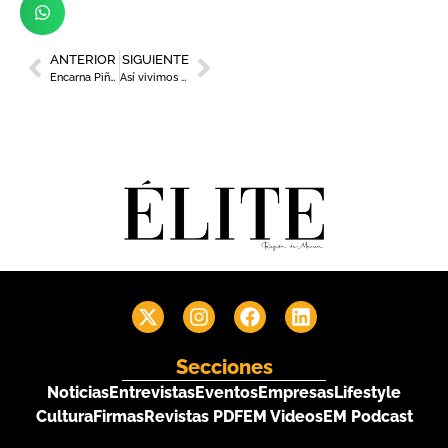
ANTERIOR
SIGUIENTE
Encarna Piñero, la líder empresarial murciana que apuesta por el turismo sostenible
Así vivimos el foro ‘Transporte & Logística Summit’ 2023
Secciones
Noticias
Entrevistas
Eventos
Empresas
Lifestyle
Cultura
Firmas
Revistas PDF
EM Videos
EM Podcast