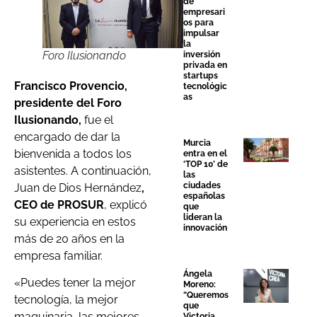
de
empresari
os para
impulsar
la
Foro Ilusionando
inversión
privada en
startups
Francisco Provencio,
tecnológic
as
presidente del Foro
Ilusionando,
fue el
encargado de dar la
Murcia
bienvenida a todos los
entra en el
‘TOP 10’ de
asistentes. A continuación,
las
ciudades
Juan de Dios Hernández
,
españolas
CEO de PROSUR
, explicó
que
lideran la
su experiencia en estos
innovación
más de 20 años en la
empresa familiar.
Ángela
«Puedes tener la mejor
Moreno:
“Queremos
tecnología, la mejor
que
maquinaria, las mejores
Victoria