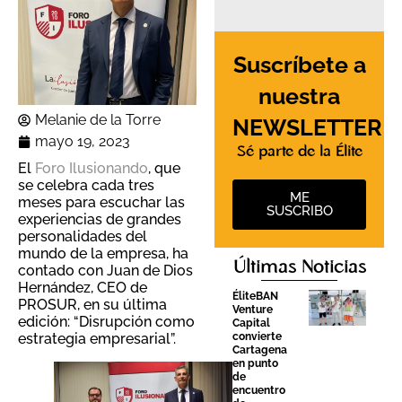
Suscríbete a
nuestra
Melanie de la Torre
NEWSLETTER
mayo 19, 2023
Sé parte de la Élite
El
Foro Ilusionando
, que
se celebra cada tres
ME
meses para escuchar las
SUSCRIBO
experiencias de grandes
personalidades del
mundo de la empresa, ha
Últimas Noticias
contado con Juan de Dios
Hernández, CEO de
ÉliteBAN
PROSUR, en su última
Venture
edición: “Disrupción como
Capital
convierte
estrategia empresarial”.
Cartagena
en punto
de
encuentro