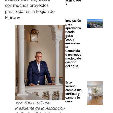
actividade
s
con muchos proyectos
para rodar en la Región de
Murcia»
Innovación
para
aprovecha
r cada
gota:
Veolia
ensaya en
la
Comunida
d un nuevo
modelo de
gestión
del agua
Este
verano,
cambia tus
cortinas y
cambia tu
casa
Jose Sánchez Cano,
Presidente de la Asociación