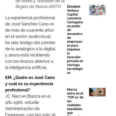
de Radio y Televisión de la
Región de Murcia (ARTV)
ÉliteBAN
Venture
Capital
La experiencia profesional
convierte
Cartagena
de José Sánchez Cano es
en punto
de más de cuarenta años
de
encuentro
en el sector audiovisual,
de
empresari
ha sido testigo del cambio
os para
de lo analógico a lo digital,
impulsar
la
y ahora está recibiendo
inversión
con los brazos abiertos a
privada en
startups
la inteligencia artificial.
tecnológic
as
EM. ¿Quién es José Cano
y cuál es su experiencia
profesional?
Murcia
entra en el
JC. Nací en Blanca en el
‘TOP 10’ de
las
año 1966, estudie
ciudades
Administración de
españolas
que
Empresas, con tan solo 16