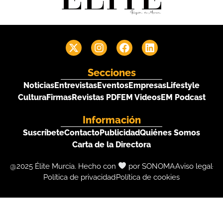
Secciones
Noticias
Entrevistas
Eventos
Empresas
Lifestyle
Cultura
Firmas
Revistas PDF
EM Videos
EM Podcast
Información
Suscríbete
Contacto
Publicidad
Quiénes Somos
Carta de la Directora
@2025 Élite Murcia. Hecho con
por SONOMA
Aviso legal
Política de privacidad
Política de cookies