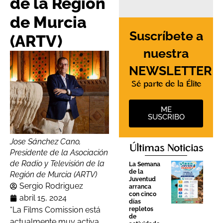
de la Región
de Murcia
Suscríbete a
(ARTV)
nuestra
NEWSLETTER
Sé parte de la Élite
ME
SUSCRIBO
Jose Sánchez Cano,
Últimas Noticias
Presidente de la Asociación
de Radio y Televisión de la
La Semana
de la
Región de Murcia (ARTV)
Juventud
Sergio Rodriguez
arranca
con cinco
abril 15, 2024
días
“La Films Comission está
repletos
de
actualmente muy activa