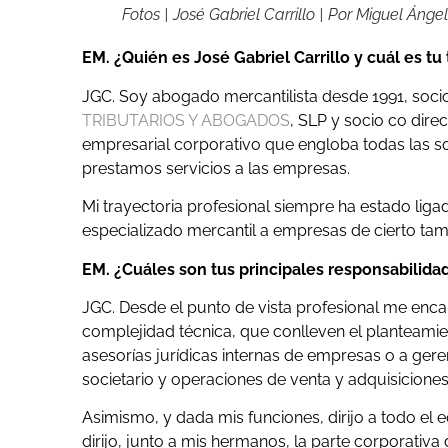
Fotos | José Gabriel Carrillo | Por Miguel Áng
EM. ¿Quién es José Gabriel Carrillo y cuál es tu
JGC. Soy abogado mercantilista desde 1991, socio 
TRIBUTARIOS Y ABOGADOS
, SLP y socio co dir
empresarial corporativo que engloba todas las s
prestamos servicios a las empresas.
Mi trayectoria profesional siempre ha estado lig
especializado mercantil a empresas de cierto ta
EM. ¿Cuáles son tus principales responsabilida
JGC. Desde el punto de vista profesional me enca
complejidad técnica, que conlleven el planteamie
asesorías jurídicas internas de empresas o a ger
societario y operaciones de venta y adquisicione
Asimismo, y dada mis funciones, dirijo a todo 
dirijo, junto a mis hermanos, la parte corporat