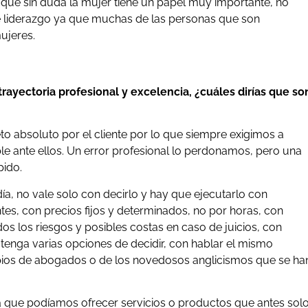
que sin duda la mujer tiene un papel muy importante, no
e liderazgo ya que muchas de las personas que son
ujeres.
trayectoria profesional y excelencia, ¿cuáles dirías que so
o absoluto por el cliente por lo que siempre exigimos a
e ante ellos. Un error profesional lo perdonamos, pero una
pido.
día, no vale solo con decirlo y hay que ejecutarlo con
es, con precios fijos y determinados, no por horas, con
s los riesgos y posibles costas en caso de juicios, con
e tenga varias opciones de decidir, con hablar el mismo
opios de abogados o de los novedosos anglicismos que se ha
 que podíamos ofrecer servicios o productos que antes sol