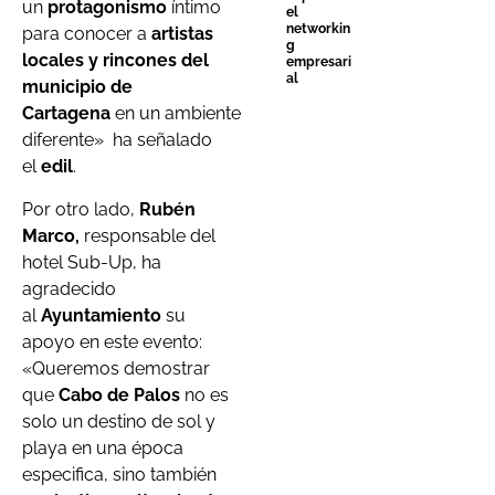
un
protagonismo
íntimo
el
networkin
para conocer a
artistas
g
locales y rincones del
empresari
al
municipio de
Cartagena
en un ambiente
diferente» ha señalado
el
edil
.
Por otro lado,
Rubén
Marco,
responsable del
hotel Sub-Up, ha
agradecido
al
Ayuntamiento
su
apoyo en este evento:
«Queremos demostrar
que
Cabo de Palos
no es
solo un destino de sol y
playa en una época
especifica, sino también