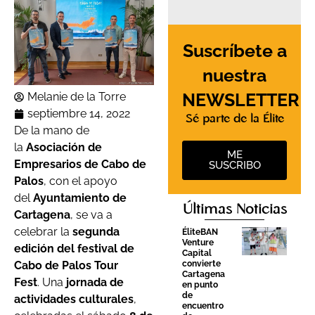
Suscríbete a
nuestra
NEWSLETTER
Melanie de la Torre
septiembre 14, 2022
Sé parte de la Élite
De la mano de
la
Asociación de
ME
Empresarios de Cabo de
SUSCRIBO
Palos
, con el apoyo
del
Ayuntamiento de
Últimas Noticias
Cartagena
, se va a
celebrar la
segunda
ÉliteBAN
Venture
edición del festival de
Capital
convierte
Cabo de Palos Tour
Cartagena
Fest
. Una
jornada de
en punto
de
actividades culturales
,
encuentro