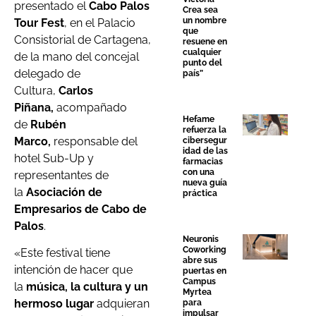
presentado el
Cabo Palos
Crea sea
un nombre
Tour Fest
, en el Palacio
que
Consistorial de Cartagena,
resuene en
cualquier
de la mano del concejal
punto del
delegado de
país”
Cultura,
Carlos
Piñana,
acompañado
Hefame
de
Rubén
refuerza la
Marco,
responsable del
cibersegur
idad de las
hotel Sub-Up y
farmacias
con una
representantes de
nueva guía
la
Asociación de
práctica
Empresarios de Cabo de
Palos
.
Neuronis
Coworking
«Este festival tiene
abre sus
intención de hacer que
puertas en
Campus
la
música, la cultura y un
Myrtea
hermoso lugar
adquieran
para
impulsar