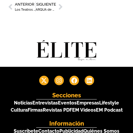
ANTERIOR
SIGUIENTE
Los Teatros y Auditorios de Murcia celebran el inicio de la nueva temporada
ARQUA de Cartagena, entre los museos imprescindibles de España
Secciones
Noticias
Entrevistas
Eventos
Empresas
Lifestyle
Cultura
Firmas
Revistas PDF
EM Videos
EM Podcast
Información
Suscríbete
Contacto
Publicidad
Quiénes Somos