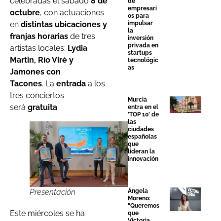
celebradas el sábado
8 de
de
empresari
octubre
, con actuaciones
os para
impulsar
en
distintas ubicaciones y
la
franjas horarias
de tres
inversión
privada en
artistas locales:
Lydia
startups
Martin, Río Viré y
tecnológic
as
Jamones con
Tacones
. La
entrada
a los
tres conciertos
Murcia
será
gratuita
.
entra en el
‘TOP 10’ de
las
ciudades
españolas
que
lideran la
innovación
Presentación
Ángela
Moreno:
“Queremos
Este miércoles se ha
que
Victoria