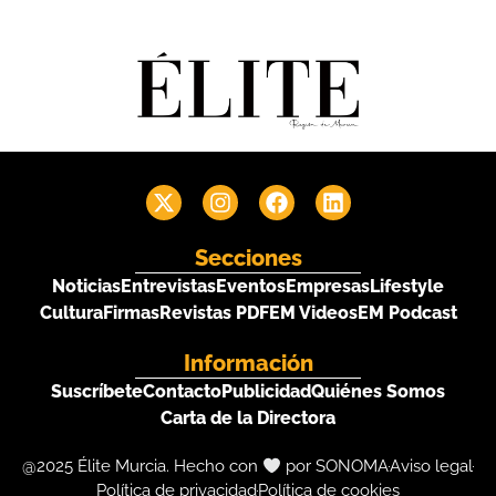
Secciones
Noticias
Entrevistas
Eventos
Empresas
Lifestyle
Cultura
Firmas
Revistas PDF
EM Videos
EM Podcast
Información
Suscríbete
Contacto
Publicidad
Quiénes Somos
Carta de la Directora
@2025 Élite Murcia. Hecho con
por SONOMA
Aviso legal
Política de privacidad
Política de cookies