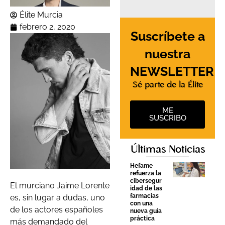
Élite Murcia
febrero 2, 2020
Suscríbete a
nuestra
NEWSLETTER
Sé parte de la Élite
ME
SUSCRIBO
Últimas Noticias
Hefame
refuerza la
cibersegur
El murciano Jaime Lorente
idad de las
farmacias
es, sin lugar a dudas, uno
con una
de los actores españoles
nueva guía
práctica
más demandado del