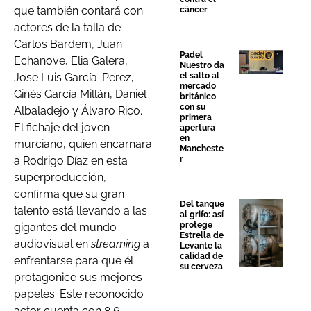
que también contará con
cáncer
actores de la talla de
Carlos Bardem, Juan
Padel
Echanove, Elia Galera,
Nuestro da
el salto al
Jose Luis García-Perez,
mercado
Ginés García Millán, Daniel
británico
con su
Albaladejo y Álvaro Rico.
primera
El fichaje del joven
apertura
en
murciano, quien encarnará
Mancheste
r
a Rodrigo Díaz en esta
superproducción,
confirma que su gran
Del tanque
talento está llevando a las
al grifo: así
protege
gigantes del mundo
Estrella de
audiovisual en
streaming
a
Levante la
calidad de
enfrentarse para que él
su cerveza
protagonice sus mejores
papeles. Este reconocido
actor cuenta con 8,6