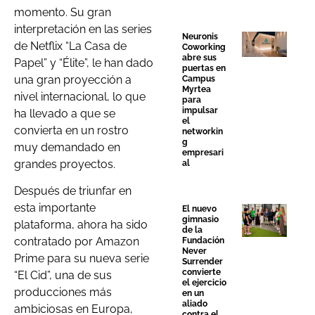
momento. Su gran
interpretación en las series
Neuronis
de Netflix “La Casa de
Coworking
abre sus
Papel” y “Élite”, le han dado
puertas en
una gran proyección a
Campus
Myrtea
nivel internacional, lo que
para
impulsar
ha llevado a que se
el
convierta en un rostro
networkin
g
muy demandado en
empresari
grandes proyectos.
al
Después de triunfar en
esta importante
El nuevo
gimnasio
plataforma, ahora ha sido
de la
contratado por Amazon
Fundación
Never
Prime para su nueva serie
Surrender
convierte
“El Cid”, una de sus
el ejercicio
producciones más
en un
aliado
ambiciosas en Europa,
contra el