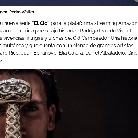
gen: Pedro Walter
su nueva serie
“El Cid”
para la plataforma streaming Amazon
carna al mítico personaje histórico Rodrigo Díaz de Vivar. La
vivencias, intrigas y luchas del Cid Campeador. Una historia
simultánea y que cuenta con un elenco de grandes artistas
ro Rico, Juan Echanove, Elia Galera, Daniel Albaladejo, Giné
s.