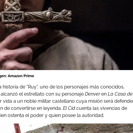
gen: Amazon Prime
a historia de “Ruy”, uno de los personajes más conocidos,
alcanzó el estrellato con su personaje
Denver
en
La Casa de
r vida a un noble militar castellano cuya misión será defende
 fin de convertirse en leyenda.
El Cid
cuenta las vivencias de
uien ostenta el poder y quien posee la autoridad.