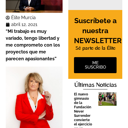
Élite Murcia
Suscríbete a
abril 12, 2021
nuestra
“Mi trabajo es muy
variado, tengo libertad y
NEWSLETTER
me comprometo con los
Sé parte de la Élite
proyectos que me
parecen apasionantes”
ME
SUSCRIBO
Últimas Noticias
El nuevo
gimnasio
de la
Fundación
Never
Surrender
convierte
el ejercicio