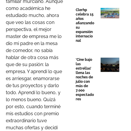
familiar murciano. Aunque
como académica he
Clerhp
celebra 15
estudiado mucho, ahora
años
que veo las cosas con
afianzando
su
perspectiva, el mejor
expansión
master de empresa me lo
internacio
nal
dio mi padre en la mesa
de comedor, no sabía
hablar de otra cosa más
‘Cine bajo
que de su pasión: la
las
estrellas’
empresa. Y aprendí lo que
llena las
noches de
es arriesgar, enamorarse
julio con
de tus proyectos y darlo
más de
7.000
todo. Aprendí lo bueno, y
espectado
lo menos bueno. Quizá
res
por esto, cuando terminé
mis estudios con premio
extraordinario tuve
muchas ofertas y decidí