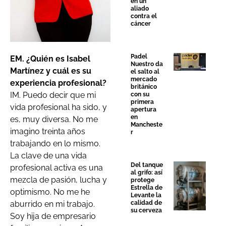
en un
aliado
contra el
cáncer
Padel
EM. ¿Quién es Isabel
Nuestro da
Martínez y cuál es su
el salto al
mercado
experiencia profesional?
británico
IM. Puedo decir que mi
con su
primera
vida profesional ha sido, y
apertura
en
es, muy diversa. No me
Mancheste
imagino treinta años
r
trabajando en lo mismo.
La clave de una vida
Del tanque
profesional activa es una
al grifo: así
mezcla de pasión, lucha y
protege
Estrella de
optimismo. No me he
Levante la
aburrido en mi trabajo.
calidad de
su cerveza
Soy hija de empresario