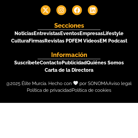
Secciones
Noticias
Entrevistas
Eventos
Empresas
Lifestyle
Cultura
Firmas
Revistas PDF
EM Videos
EM Podcast
Información
Suscríbete
Contacto
Publicidad
Quiénes Somos
Carta de la Directora
@2025 Élite Murcia. Hecho con
por SONOMA
Aviso legal
Política de privacidad
Política de cookies