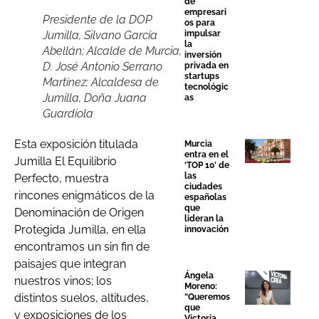
de
empresari
Presidente de la DOP
os para
Jumilla, Silvano García
impulsar
la
Abellán; Alcalde de Murcia,
inversión
D. José Antonio Serrano
privada en
startups
Martínez; Alcaldesa de
tecnológic
Jumilla, Doña Juana
as
Guardiola
Esta exposición titulada
Murcia
entra en el
Jumilla El Equilibrio
‘TOP 10’ de
las
Perfecto, muestra
ciudades
rincones enigmáticos de la
españolas
que
Denominación de Origen
lideran la
Protegida Jumilla, en ella
innovación
encontramos un sin fin de
paisajes que integran
Ángela
nuestros vinos; los
Moreno:
distintos suelos, altitudes,
“Queremos
que
y exposiciones de los
Victoria