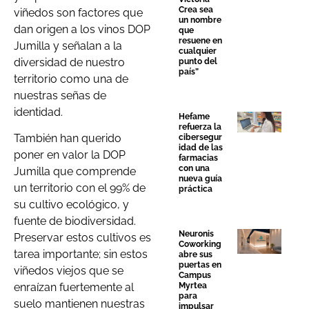
Crea sea
viñedos son factores que
un nombre
dan origen a los vinos DOP
que
resuene en
Jumilla y señalan a la
cualquier
diversidad de nuestro
punto del
país”
territorio como una de
nuestras señas de
identidad.
Hefame
refuerza la
También han querido
cibersegur
idad de las
poner en valor la DOP
farmacias
con una
Jumilla que comprende
nueva guía
un territorio con el 99% de
práctica
su cultivo ecológico, y
fuente de biodiversidad.
Neuronis
Preservar estos cultivos es
Coworking
tarea importante; sin estos
abre sus
puertas en
viñedos viejos que se
Campus
Myrtea
enraízan fuertemente al
para
suelo mantienen nuestras
impulsar