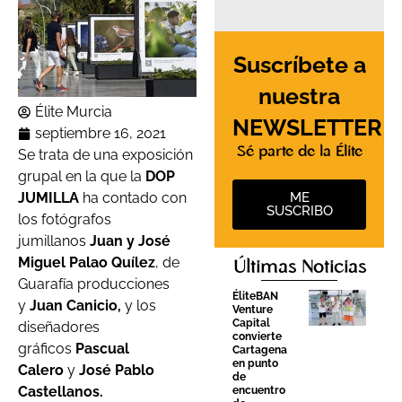
Suscríbete a
nuestra
Élite Murcia
NEWSLETTER
septiembre 16, 2021
Sé parte de la Élite
Se trata de una exposición
grupal en la que la
DOP
JUMILLA
ha contado con
ME
SUSCRIBO
los fotógrafos
jumillanos
Juan y José
Miguel Palao Quílez
, de
Últimas Noticias
Guarafía producciones
ÉliteBAN
y
Juan Canicio,
y los
Venture
Capital
diseñadores
convierte
gráficos
Pascual
Cartagena
en punto
Calero
y
José Pablo
de
Castellanos.
encuentro