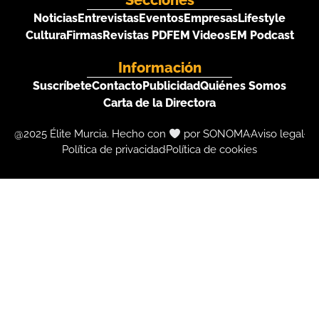
Secciones
Noticias
Entrevistas
Eventos
Empresas
Lifestyle
Cultura
Firmas
Revistas PDF
EM Videos
EM Podcast
Información
Suscríbete
Contacto
Publicidad
Quiénes Somos
Carta de la Directora
@2025 Élite Murcia. Hecho con
por SONOMA
Aviso legal
Política de privacidad
Política de cookies