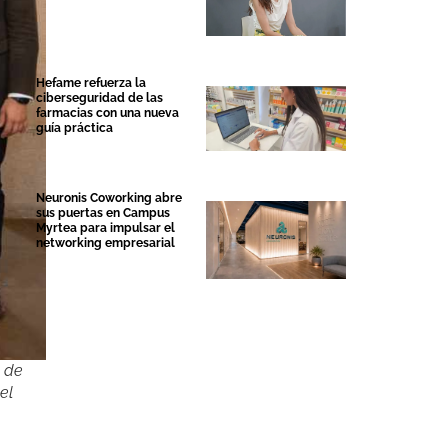
Hefame refuerza la
ciberseguridad de las
farmacias con una nueva
guía práctica
Neuronis Coworking abre
sus puertas en Campus
Myrtea para impulsar el
networking empresarial
o de
el