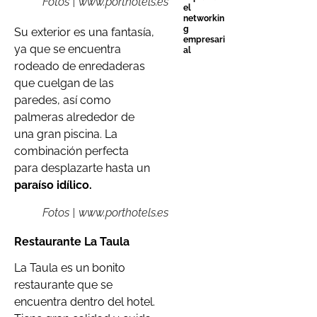
Fotos | www.porthotels.es
el
networkin
g
Su exterior es una fantasía,
empresari
ya que se encuentra
al
rodeado de enredaderas
que cuelgan de las
paredes, así como
palmeras alrededor de
una gran piscina. La
combinación perfecta
para desplazarte hasta un
paraíso idílico.
Fotos | www.porthotels.es
Restaurante La Taula
La Taula es un bonito
restaurante que se
encuentra dentro del hotel.