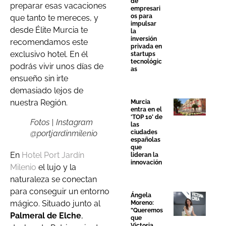
de
preparar esas vacaciones
empresari
os para
que tanto te mereces, y
impulsar
desde Élite Murcia te
la
inversión
recomendamos este
privada en
exclusivo hotel. En él
startups
tecnológic
podrás vivir unos días de
as
ensueño sin irte
demasiado lejos de
nuestra Región.
Murcia
entra en el
‘TOP 10’ de
Fotos | Instagram
las
ciudades
@portjardinmilenio
españolas
que
En
Hotel Port Jardín
lideran la
innovación
Milenio
el lujo y la
naturaleza se conectan
para conseguir un entorno
Ángela
mágico. Situado junto al
Moreno:
“Queremos
Palmeral de Elche
,
que
Victoria