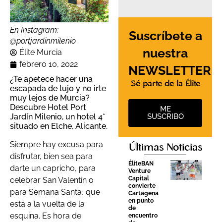
En Instagram:
Suscríbete a
@portjardinmilenio
nuestra
Élite Murcia
febrero 10, 2022
NEWSLETTER
¿Te apetece hacer una
Sé parte de la Élite
escapada de lujo y no irte
muy lejos de Murcia?
Descubre Hotel Port
ME
SUSCRIBO
Jardín Milenio, un hotel 4*
situado en Elche, Alicante.
Siempre hay excusa para
Últimas Noticias
disfrutar, bien sea para
ÉliteBAN
darte un capricho, para
Venture
Capital
celebrar San Valentín o
convierte
para Semana Santa, que
Cartagena
en punto
está a la vuelta de la
de
esquina. Es hora de
encuentro