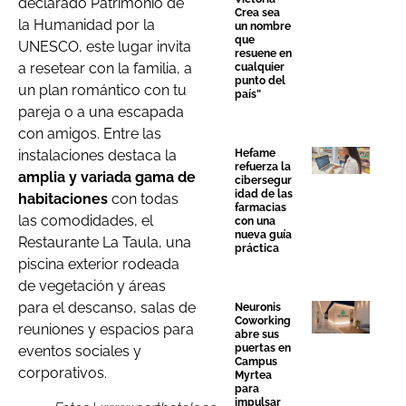
declarado Patrimonio de
Crea sea
la Humanidad por la
un nombre
que
UNESCO, este lugar invita
resuene en
a resetear con la familia, a
cualquier
punto del
un plan romántico con tu
país”
pareja o a una escapada
con amigos. Entre las
Hefame
instalaciones destaca la
refuerza la
amplia y variada gama de
cibersegur
idad de las
habitaciones
con todas
farmacias
las comodidades, el
con una
nueva guía
Restaurante La Taula, una
práctica
piscina exterior rodeada
de vegetación y áreas
para el descanso, salas de
Neuronis
Coworking
reuniones y espacios para
abre sus
puertas en
eventos sociales y
Campus
corporativos.
Myrtea
para
impulsar