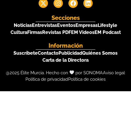
Secciones
Noticias
Entrevistas
Eventos
Empresas
Lifestyle
Cultura
Firmas
Revistas PDF
EM Videos
EM Podcast
Información
Suscríbete
Contacto
Publicidad
Quiénes Somos
Carta de la Directora
@2025 Élite Murcia. Hecho con
por SONOMA
Aviso legal
Política de privacidad
Política de cookies