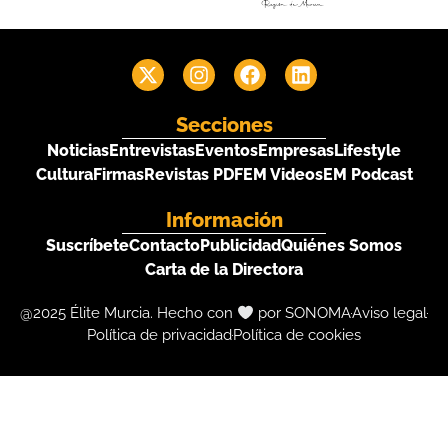
Secciones
Noticias
Entrevistas
Eventos
Empresas
Lifestyle
Cultura
Firmas
Revistas PDF
EM Videos
EM Podcast
Información
Suscríbete
Contacto
Publicidad
Quiénes Somos
Carta de la Directora
@2025 Élite Murcia. Hecho con
por SONOMA
Aviso legal
Política de privacidad
Política de cookies