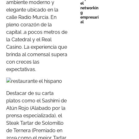
ambiente moderno y
el
networkin
elegante ubicado en la
g
calle Radio Murcia. En
empresari
al
pleno corazón de la
capital ,a pocos metros de
la Catedral y el Real
Casino. La experiencia que
brinda al comensal supera
con creces las
expectativas.
Destacar de su carta
platos como el Sashími de
Atún Rojo (Alabado por la
prensa especializada), el
Steak Tartar de Solomillo
de Ternera (Premiado en
2019 como el mejor Tartar