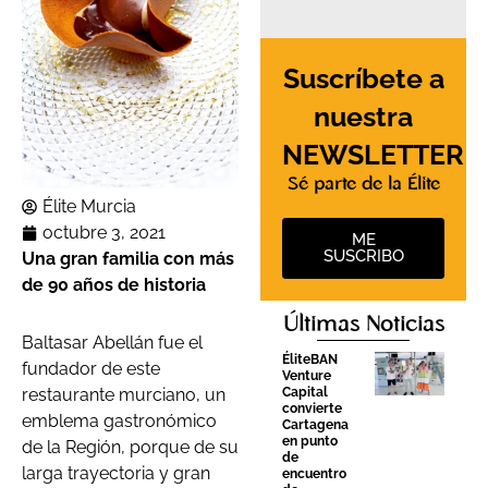
Suscríbete a
nuestra
NEWSLETTER
Sé parte de la Élite
Élite Murcia
octubre 3, 2021
ME
SUSCRIBO
Una gran familia con m
á
s
de 90 a
ños de historia
Últimas Noticias
Baltasar Abellán fue el
ÉliteBAN
fundador de este
Venture
Capital
restaurante murciano, un
convierte
emblema gastronómico
Cartagena
en punto
de la Región, porque de su
de
larga trayectoria y gran
encuentro