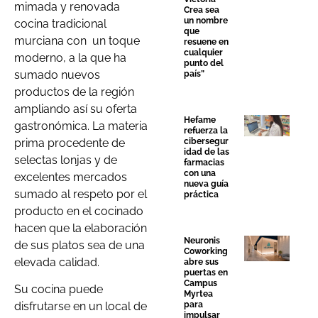
mimada y renovada
Crea sea
un nombre
cocina tradicional
que
murciana con un toque
resuene en
cualquier
moderno, a la que ha
punto del
sumado nuevos
país”
productos de la región
ampliando así su oferta
Hefame
gastronómica. La materia
refuerza la
prima procedente de
cibersegur
idad de las
selectas lonjas y de
farmacias
con una
excelentes mercados
nueva guía
sumado al respeto por el
práctica
producto en el cocinado
hacen que la elaboración
Neuronis
de sus platos sea de una
Coworking
elevada calidad.
abre sus
puertas en
Campus
Su cocina puede
Myrtea
disfrutarse en un local de
para
impulsar