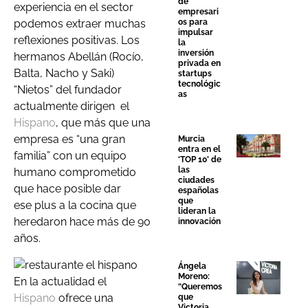
de
experiencia en el sector
empresari
os para
podemos extraer muchas
impulsar
reflexiones positivas. Los
la
inversión
hermanos Abellán (Rocío,
privada en
Balta, Nacho y Saki)
startups
tecnológic
“Nietos” del fundador
as
actualmente dirigen el
Hispano
, que más que una
empresa es “una gran
Murcia
entra en el
familia” con un equipo
‘TOP 10’ de
las
humano comprometido
ciudades
que hace posible dar
españolas
que
ese plus a la cocina que
lideran la
heredaron hace más de 90
innovación
años.
Ángela
Moreno:
En la actualidad el
“Queremos
Hispano
ofrece una
que
Victoria