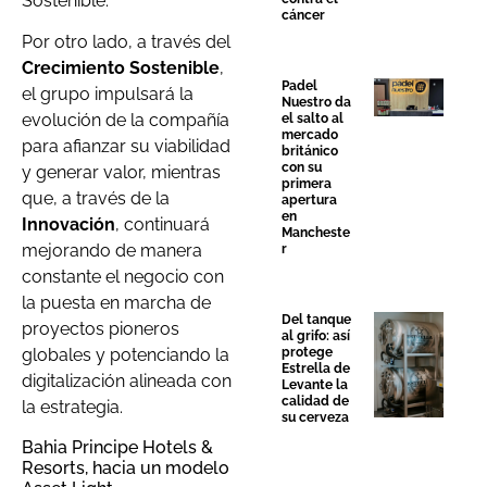
Sostenible.
cáncer
Por otro lado, a través del
Crecimiento Sostenible
,
Padel
el grupo impulsará la
Nuestro da
evolución de la compañía
el salto al
mercado
para afianzar su viabilidad
británico
con su
y generar valor, mientras
primera
que, a través de la
apertura
en
Innovación
, continuará
Mancheste
mejorando de manera
r
constante el negocio con
la puesta en marcha de
Del tanque
proyectos pioneros
al grifo: así
protege
globales y potenciando la
Estrella de
digitalización alineada con
Levante la
calidad de
la estrategia.
su cerveza
Bahia Principe Hotels &
Resorts, hacia un modelo