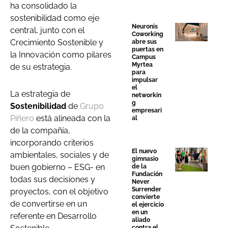
ha consolidado la
sostenibilidad como eje
Neuronis
central, junto con el
Coworking
Crecimiento Sostenible y
abre sus
puertas en
la Innovación como pilares
Campus
Myrtea
de su estrategia.
para
impulsar
el
La estrategia de
networkin
g
Sostenibilidad
de
Grupo
empresari
Piñero
está alineada con la
al
de la compañía,
incorporando criterios
El nuevo
ambientales, sociales y de
gimnasio
buen gobierno – ESG- en
de la
Fundación
todas sus decisiones y
Never
Surrender
proyectos, con el objetivo
convierte
de convertirse en un
el ejercicio
en un
referente en Desarrollo
aliado
contra el