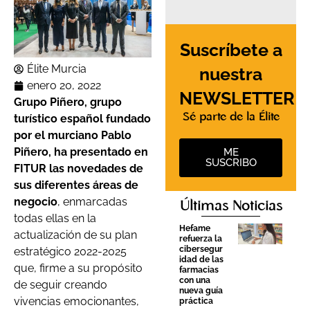
Suscríbete a
Élite Murcia
nuestra
enero 20, 2022
NEWSLETTER
Grupo Piñero, grupo
Sé parte de la Élite
turístico español fundado
por el murciano Pablo
Piñero, ha presentado en
ME
SUSCRIBO
FITUR las novedades de
sus diferentes áreas de
negocio
, enmarcadas
Últimas Noticias
todas ellas en la
Hefame
actualización de su plan
refuerza la
cibersegur
estratégico 2022-2025
idad de las
que, firme a su propósito
farmacias
con una
de seguir creando
nueva guía
vivencias emocionantes,
práctica