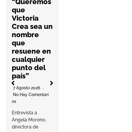
“Queremos
farmacias
que
con una
Victoria
nueva guía
Crea sea un
práctica
nombre
6 Agosto 2026
que
No Hay Comentari
resuene en
Os
l
cualquier
La cooperativa
punto del
elabora un
país”
decálogo de
O
buenas prácticas
7 Agosto 2026
para ayudar a las
No Hay Comentari
farmacias a
Os
proteger…
a
Entrevista a
s
Ángela Moreno,
Leer más
c
directora de