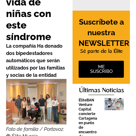
vida de
niñas con
Suscríbete a
este
nuestra
síndrome
NEWSLETTER
La compañía Ha donado
Sé parte de la Élite
dos bipedestadores
automáticos que serán
ME
utilizados por las familias
SUSCRIBO
y socias de la entidad
Últimas Noticias
ÉliteBAN
Venture
Capital
convierte
Cartagena
en punto
de
Foto de familia / Portavoz.
encuentro