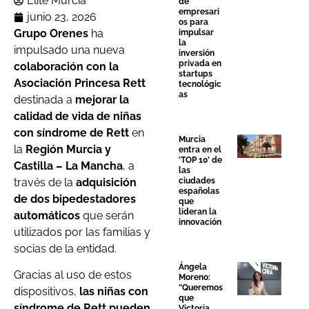
Élite Murcia
de
empresari
junio 23, 2026
os para
Grupo Orenes
ha
impulsar
la
impulsado una nueva
inversión
privada en
colaboración con la
startups
Asociación Princesa Rett
tecnológic
as
destinada a
mejorar la
calidad de vida de niñas
con síndrome de Rett
en
Murcia
la
Región Murcia y
entra en el
‘TOP 10’ de
Castilla – La Mancha
, a
las
través de la
adquisición
ciudades
españolas
de dos bipedestadores
que
lideran la
automáticos
que serán
innovación
utilizados por las familias y
socias de la entidad.
Ángela
Gracias al uso de estos
Moreno:
“Queremos
dispositivos,
las niñas con
que
síndrome de Rett pueden
Victoria