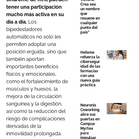
Crea sea
tener una participación
un nombre
que
mucho más activa en su
resuene en
día a día.
Los
cualquier
punto del
bipedestadores
país”
automáticos no solo les
permiten adoptar una
posición erguida, sino que
Hefame
refuerza la
también aportan
cibersegur
importantes beneficios
idad de las
farmacias
físicos y emocionales,
con una
nueva guía
como el fortalecimiento de
práctica
músculos y huesos, la
mejora de la circulación
sanguínea y la digestión,
Neuronis
Coworking
así como la reducción del
abre sus
riesgo de complicaciones
puertas en
Campus
derivadas de la
Myrtea
inmovilidad prolongada.
para
impulsar