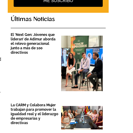
ME SUSCRIBO
Últimas Noticias
El ‘Next Gen: Jóvenes que
lideran’ de Adimur aborda
el relevo generacional
junto a más de 100
directivos
d
e
La CARM y Colabora Mujer
trabajan para promover la
igualdad real y el liderazgo
de empresarias y
directivas