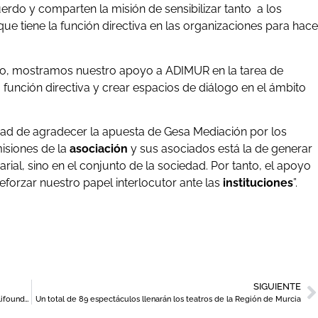
uerdo y comparten la misión de sensibilizar tanto a los
ue tiene la función directiva en las organizaciones para hace
do, mostramos nuestro apoyo a ADIMUR en la tarea de
a función directiva y crear espacios de diálogo en el ámbito
ad de agradecer la apuesta de Gesa Mediación por los
misiones de la
asociación
y sus asociados está la de generar
rial, sino en el conjunto de la sociedad. Por tanto, el apoyo
forzar nuestro papel interlocutor ante las
instituciones
”.
SIGUIENTE
CaixaBank presenta un curso de la mano de Ferran Adrià y elBullifoundation
Un total de 89 espectáculos llenarán los teatros de la Región de Murcia