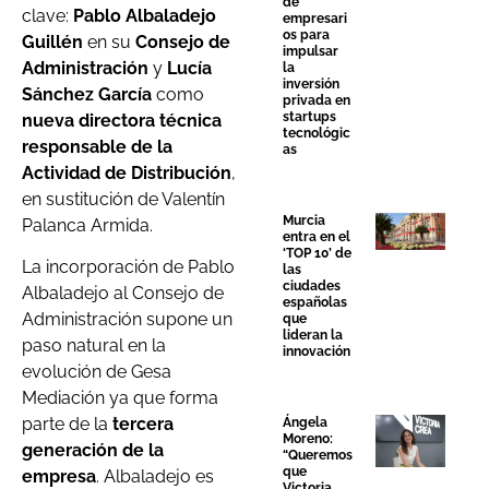
de
clave:
Pablo Albaladejo
empresari
os para
Guillén
en su
Consejo de
impulsar
Administración
y
Lucía
la
inversión
Sánchez García
como
privada en
startups
nueva directora técnica
tecnológic
responsable de la
as
Actividad de Distribución
,
en sustitución de Valentín
Murcia
Palanca Armida.
entra en el
‘TOP 10’ de
La incorporación de Pablo
las
ciudades
Albaladejo al Consejo de
españolas
Administración supone un
que
lideran la
paso natural en la
innovación
evolución de Gesa
Mediación ya que forma
parte de la
tercera
Ángela
Moreno:
generación de la
“Queremos
que
empresa
. Albaladejo es
Victoria