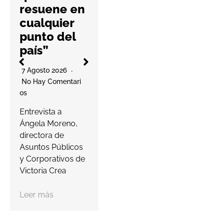
No Hay Comentari
resuene en
Os
l
cualquier
La cooperativa
punto del
elabora un
país”
decálogo de
O
buenas prácticas
7 Agosto 2026
para ayudar a las
No Hay Comentari
farmacias a
Os
proteger…
a
Entrevista a
s
Ángela Moreno,
Leer más
c
directora de
Asuntos Públicos
y Corporativos de
Victoria Crea
Leer más