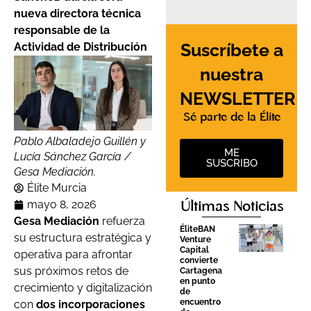
nueva directora técnica
responsable de la
Suscríbete a
Actividad de Distribución
nuestra
NEWSLETTER
Sé parte de la Élite
Pablo Albaladejo Guillén y
ME
Lucía Sánchez García /
SUSCRIBO
Gesa Mediación.
Élite Murcia
mayo 8, 2026
Últimas Noticias
Gesa Mediación
refuerza
ÉliteBAN
su estructura estratégica y
Venture
Capital
operativa para afrontar
convierte
sus próximos retos de
Cartagena
en punto
crecimiento y digitalización
de
encuentro
con
dos incorporaciones