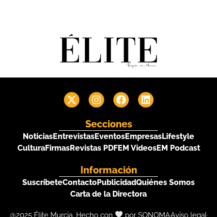
Secciones
Noticias
Entrevistas
Eventos
Empresas
Lifestyle
Cultura
Firmas
Revistas PDF
EM Videos
EM Podcast
Información
Suscríbete
Contacto
Publicidad
Quiénes Somos
Carta de la Directora
@2025 Élite Murcia. Hecho con
por SONOMA
Aviso legal