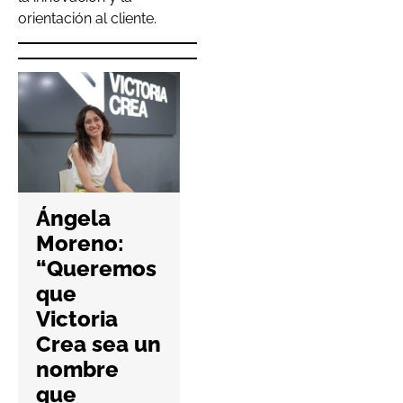
orientación al cliente.
Hefame
refuerza la
Ángela
ciberseguri
Moreno:
dad de las
“Queremos
farmacias
que
con una
Victoria
nueva guía
Crea sea un
práctica
nombre
6 Agosto 2026
que