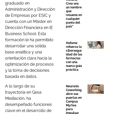
graduado en
Crea sea
un nombre
Administración y Dirección
que
de Empresas por ESIC y
resuene en
cualquier
cuenta con un Máster en
punto del
país”
Dirección Financiera en IE
Business School. Esta
formación le ha permitido
Hefame
desarrollar una sólida
refuerza la
cibersegur
base analítica y una
idad de las
orientación clara hacia la
farmacias
con una
optimización de procesos
nueva guía
y la toma de decisiones
práctica
basada en datos.
A lo largo de su
Neuronis
Coworking
trayectoria en Gesa
abre sus
puertas en
Mediación, ha
Campus
desempeñado funciones
Myrtea
para
clave en el desarrollo de
impulsar