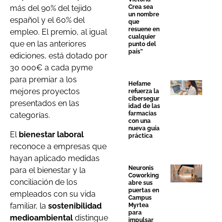
Crea sea
más del 90% del tejido
un nombre
español y el 60% del
que
resuene en
empleo. El premio, al igual
cualquier
que en las anteriores
punto del
país”
ediciones, está dotado por
30 000€ a cada pyme
para premiar a los
Hefame
mejores proyectos
refuerza la
cibersegur
presentados en las
idad de las
farmacias
categorías.
con una
nueva guía
El
bienestar laboral
práctica
reconoce a empresas que
hayan aplicado medidas
Neuronis
para el bienestar y la
Coworking
conciliación de los
abre sus
puertas en
empleados con su vida
Campus
familiar, la
sostenibilidad
Myrtea
para
medioambiental
distingue
impulsar