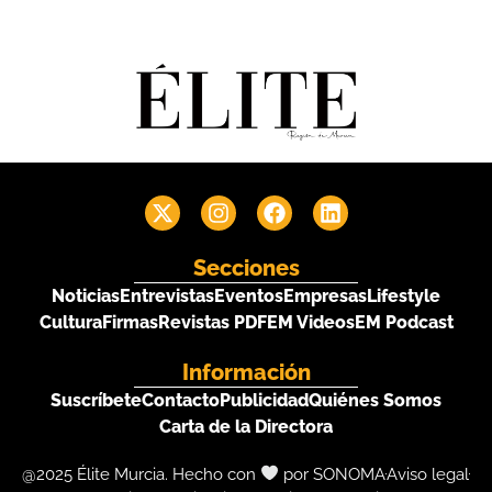
Secciones
Noticias
Entrevistas
Eventos
Empresas
Lifestyle
Cultura
Firmas
Revistas PDF
EM Videos
EM Podcast
Información
Suscríbete
Contacto
Publicidad
Quiénes Somos
Carta de la Directora
@2025 Élite Murcia. Hecho con
por SONOMA
Aviso legal