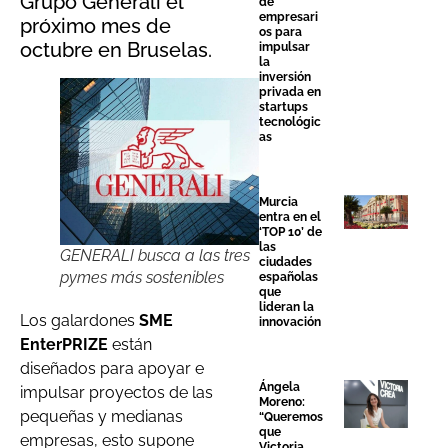
Grupo Generali el
de
empresari
próximo mes de
os para
octubre en Bruselas.
impulsar
la
inversión
privada en
startups
tecnológic
as
Murcia
entra en el
‘TOP 10’ de
las
GENERALI busca a las tres
ciudades
pymes más sostenibles
españolas
que
lideran la
Los galardones
SME
innovación
EnterPRIZE
están
diseñados para apoyar e
Ángela
impulsar proyectos de las
Moreno:
pequeñas y medianas
“Queremos
que
empresas, esto supone
Victoria