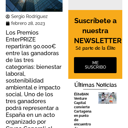
Sergio Rodriguez
Suscríbete a
febrero 28, 2023
nuestra
Los Premios
EnterPRIZE
NEWSLETTER
repartirán 90.000€
Sé parte de la Élite
entre las ganadoras
de las tres
ME
categorías: bienestar
SUSCRIBO
laboral,
sostenibilidad
Últimas Noticias
ambiental e impacto
social. Uno de los
ÉliteBAN
Venture
tres ganadores
Capital
podrá representar a
convierte
Cartagena
España en un acto
en punto
de
organizado por
encuentro