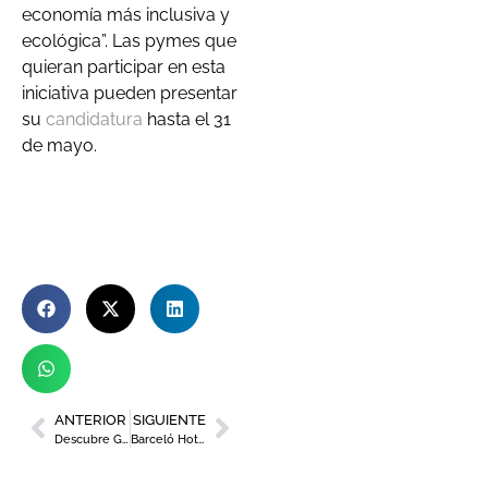
economía más inclusiva y
ecológica”. Las pymes que
quieran participar en esta
iniciativa pueden presentar
su
candidatura
hasta el 31
de mayo.
ANTERIOR
SIGUIENTE
Descubre Gua Sha y sus beneficios en el cuidado facial
Barceló Hotel Group firma una alianza con Grupo Fuertes para gestionar sus hoteles