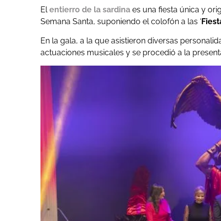
El
entierro de la sardina
es una fiesta única y ori
Semana Santa, suponiendo el colofón a las ‘
Fiest
En la gala, a la que asistieron diversas personali
actuaciones musicales y se procedió a la present