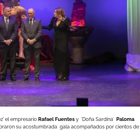
z’ el empresario
Rafael Fuentes
y ‘Doña Sardina’
Paloma
braron su acostumbrada gala acompañados por cientos de