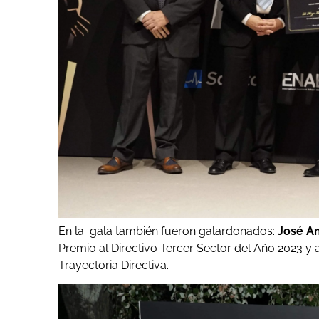
En la gala también fueron galardonados:
José An
Premio al Directivo Tercer Sector del Año 2023 y 
Trayectoria Directiva.