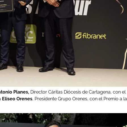
tonio Planes,
Director Cáritas Diócesis de Cartagena, con el
a
Eliseo Orenes
, Presidente Grupo Orenes, con el Premio a la