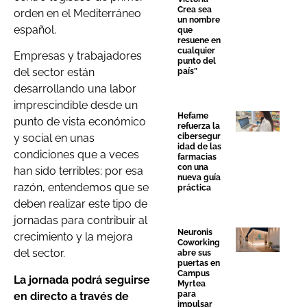
Crea sea
orden en el Mediterráneo
un nombre
español.
que
resuene en
cualquier
Empresas y trabajadores
punto del
del sector están
país”
desarrollando una labor
imprescindible desde un
Hefame
punto de vista económico
refuerza la
cibersegur
y social en unas
idad de las
condiciones que a veces
farmacias
con una
han sido terribles; por esa
nueva guía
razón, entendemos que se
práctica
deben realizar este tipo de
jornadas para contribuir al
Neuronis
crecimiento y la mejora
Coworking
del sector.
abre sus
puertas en
Campus
La jornada podrá seguirse
Myrtea
para
en directo a través de
impulsar