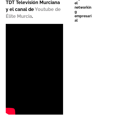
TDT Televisión Murciana
el
networkin
y el canal de
Youtube de
g
Élite Murcia
.
empresari
al