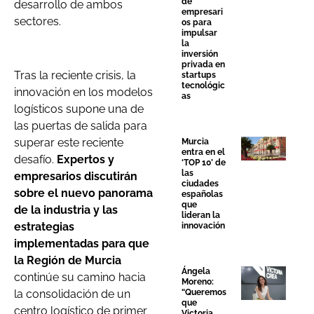
de
desarrollo de ambos
empresari
sectores.
os para
impulsar
la
inversión
privada en
Tras la reciente crisis, la
startups
tecnológic
innovación en los modelos
as
logísticos supone una de
las puertas de salida para
superar este reciente
Murcia
entra en el
desafío.
Expertos y
‘TOP 10’ de
las
empresarios discutirán
ciudades
sobre el nuevo panorama
españolas
que
de la industria y las
lideran la
estrategias
innovación
implementadas para que
la Región de Murcia
Ángela
continúe su camino hacia
Moreno:
la consolidación de un
“Queremos
que
centro logístico de primer
Victoria