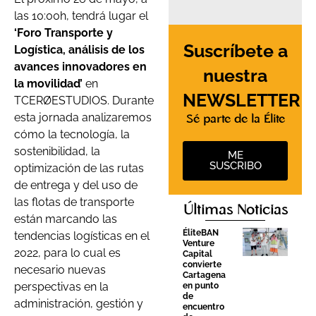
las 10:00h, tendrá lugar el
‘Foro Transporte y
Suscríbete a
Logística, análisis de los
avances innovadores en
nuestra
la movilidad’
en
NEWSLETTER
TCERØESTUDIOS. Durante
esta jornada analizaremos
Sé parte de la Élite
cómo la tecnología, la
sostenibilidad, la
ME
SUSCRIBO
optimización de las rutas
de entrega y del uso de
las flotas de transporte
Últimas Noticias
están marcando las
ÉliteBAN
tendencias logísticas en el
Venture
2022, para lo cual es
Capital
convierte
necesario nuevas
Cartagena
perspectivas en la
en punto
de
administración, gestión y
encuentro