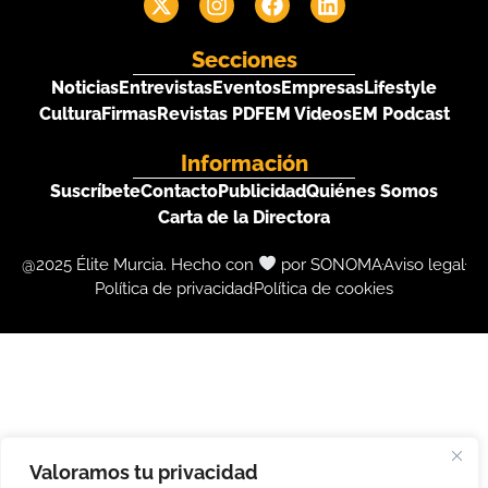
Secciones
Noticias
Entrevistas
Eventos
Empresas
Lifestyle
Cultura
Firmas
Revistas PDF
EM Videos
EM Podcast
Información
Suscríbete
Contacto
Publicidad
Quiénes Somos
Carta de la Directora
@2025 Élite Murcia. Hecho con
por SONOMA
Aviso legal
Política de privacidad
Política de cookies
Valoramos tu privacidad