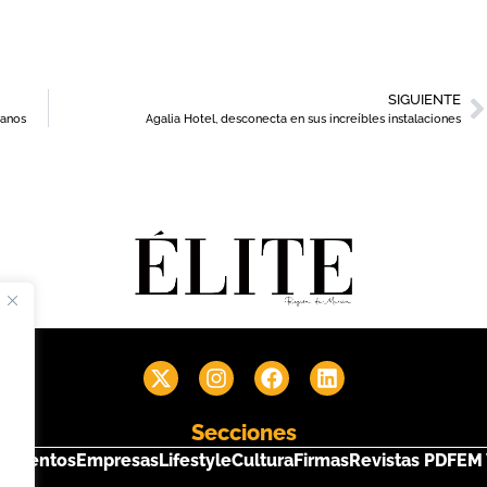
SIGUIENTE
ianos
Agalia Hotel, desconecta en sus increíbles instalaciones
Secciones
s
Eventos
Empresas
Lifestyle
Cultura
Firmas
Revistas PDF
EM 