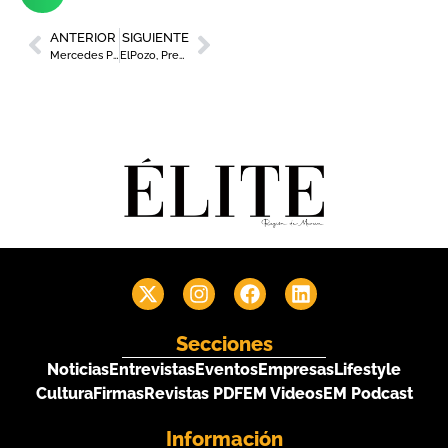
ANTERIOR
SIGUIENTE
Mercedes Pérez toma las riendas de FROET como primera mujer presidenta de la patronal regional del transporte
ElPozo, Premio Nacional al Mejor Equipo de Marketing
Secciones
Noticias
Entrevistas
Eventos
Empresas
Lifestyle
Cultura
Firmas
Revistas PDF
EM Videos
EM Podcast
Información