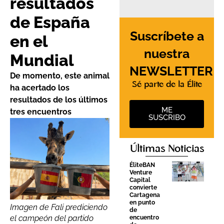
resultados
de España
Suscríbete a
en el
nuestra
Mundial
NEWSLETTER
De momento, este animal
Sé parte de la Élite
ha acertado los
resultados de los últimos
ME
tres encuentros
SUSCRIBO
Últimas Noticias
ÉliteBAN
Venture
Capital
convierte
Cartagena
en punto
Imagen de Fali prediciendo
de
el campeón del partido
encuentro