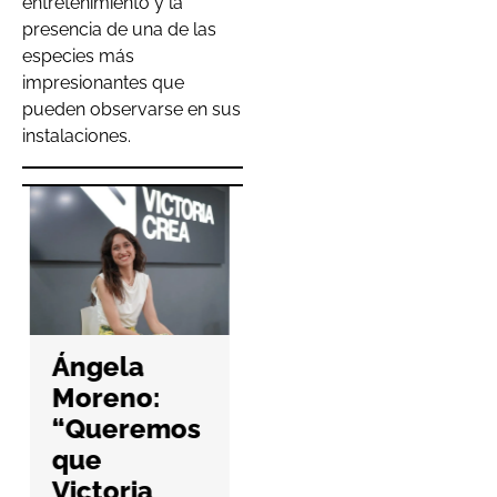
entretenimiento y la
presencia de una de las
especies más
impresionantes que
pueden observarse en sus
instalaciones.
Hefame
refuerza la
Ángela
ciberseguri
Moreno:
dad de las
“Queremos
farmacias
que
con una
Victoria