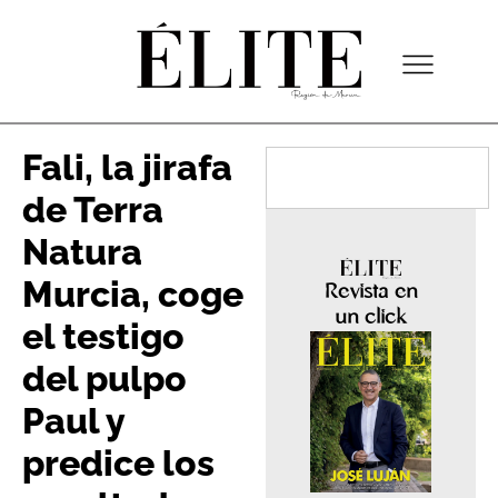
Fali, la jirafa
de Terra
Natura
Murcia, coge
Revista en
un click
el testigo
del pulpo
Paul y
predice los