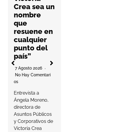
nueva guía
Crea sea un
práctica
nombre
6 Agosto 2026
que
No Hay Comentari
resuene en
Os
l
cualquier
La cooperativa
punto del
elabora un
país”
decálogo de
O
buenas prácticas
7 Agosto 2026
para ayudar a las
No Hay Comentari
farmacias a
Os
proteger…
a
Entrevista a
s
Ángela Moreno,
Leer más
c
directora de
Asuntos Públicos
y Corporativos de
Victoria Crea