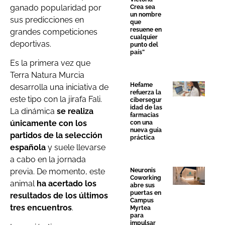
ganado popularidad por
Crea sea
un nombre
sus predicciones en
que
resuene en
grandes competiciones
cualquier
deportivas.
punto del
país”
Es la primera vez que
Terra Natura Murcia
Hefame
desarrolla una iniciativa de
refuerza la
este tipo con la jirafa Fali.
cibersegur
idad de las
La dinámica
se realiza
farmacias
únicamente con los
con una
nueva guía
partidos de la selección
práctica
española
y suele llevarse
a cabo en la jornada
Neuronis
previa. De momento, este
Coworking
animal
ha acertado los
abre sus
puertas en
resultados de los últimos
Campus
tres encuentros
.
Myrtea
para
impulsar