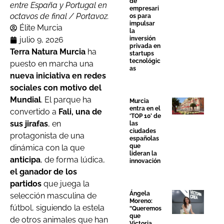
de
entre España y Portugal en
empresari
octavos de final / Portavoz.
os para
impulsar
Élite Murcia
la
julio 9, 2026
inversión
privada en
Terra Natura Murcia
ha
startups
tecnológic
puesto en marcha una
as
nueva iniciativa en redes
sociales con motivo del
Mundial
. El parque ha
Murcia
entra en el
convertido a
Fali, una de
‘TOP 10’ de
sus jirafas
, en
las
ciudades
protagonista de una
españolas
que
dinámica con la que
lideran la
anticipa
, de forma lúdica,
innovación
el ganador de los
partidos
que juega la
Ángela
selección masculina de
Moreno:
fútbol, siguiendo la estela
“Queremos
que
de otros animales que han
Victoria