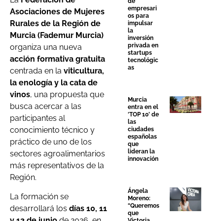
de
empresari
Asociaciones de Mujeres
os para
Rurales de la Región de
impulsar
la
Murcia (Fademur Murcia)
inversión
privada en
organiza una nueva
startups
acción formativa gratuita
tecnológic
as
centrada en la
viticultura,
la enología y la cata de
vinos
, una propuesta que
Murcia
busca acercar a las
entra en el
‘TOP 10’ de
participantes al
las
conocimiento técnico y
ciudades
españolas
práctico de uno de los
que
lideran la
sectores agroalimentarios
innovación
más representativos de la
Región.
Ángela
La formación se
Moreno:
“Queremos
desarrollará los
días 10, 11
que
y 12 de junio
de 2026, en
Victoria