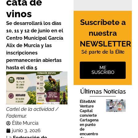
cata de
vinos
Suscríbete a
Se desarrollará los días
10, 11 y 12 de junio en el
nuestra
Centro Municipal García
NEWSLETTER
Alix de Murcia y las
Sé parte de la Élite
inscripciones
permanecerán abiertas
hasta el día 5
ME
SUSCRIBO
Últimas Noticias
ÉliteBAN
Venture
Cartel de la actividad /
Capital
Fademur.
convierte
Cartagena
Élite Murcia
en punto
de
junio 3, 2026
encuentro
La
Federación de