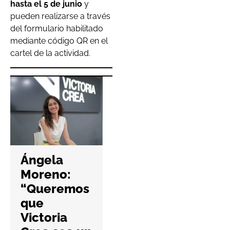
hasta el 5 de junio
y
pueden realizarse a través
del formulario habilitado
mediante código QR en el
cartel de la actividad.
Hefame
refuerza la
Ángela
ciberseguri
Moreno:
dad de las
“Queremos
farmacias
que
con una
Victoria
nueva guía