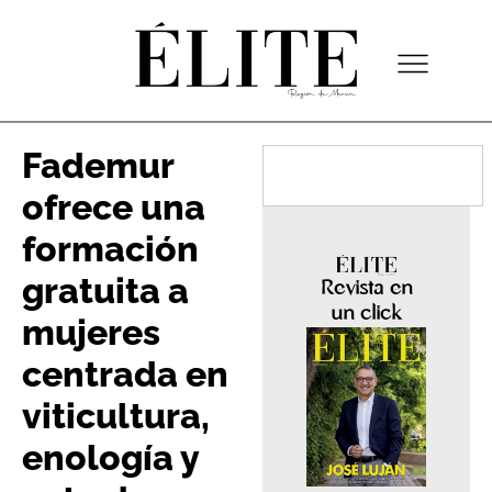
Fademur
ofrece una
formación
gratuita a
Revista en
un click
mujeres
centrada en
viticultura,
enología y