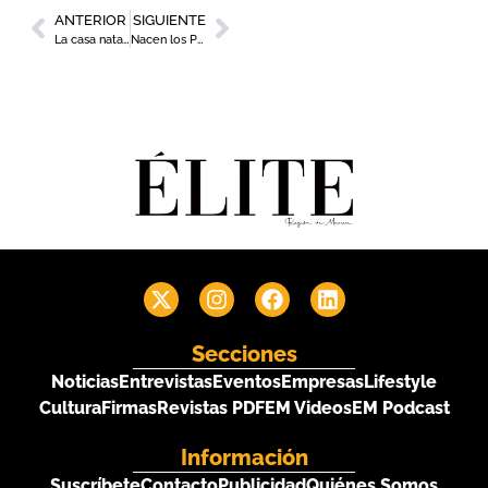
ANTERIOR
SIGUIENTE
La casa natal de Isaac Peral abre sus puertas en Cartagena
Nacen los Premios Raimundo González Frutos para reconocer el talento y la excelencia de la gastronomía murciana
Secciones
Noticias
Entrevistas
Eventos
Empresas
Lifestyle
Cultura
Firmas
Revistas PDF
EM Videos
EM Podcast
Información
Suscríbete
Contacto
Publicidad
Quiénes Somos