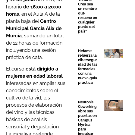
Crea sea
horario
de 16:00 a 20:00
un nombre
horas
, en el Aula A de la
que
resuene en
planta baja del
Centro
cualquier
punto del
Municipal García Alix de
país”
Murcia
, sumando un total
de 12 horas de formación,
incluyendo una sesión
Hefame
refuerza la
práctica de cata.
cibersegur
idad de las
El curso
está dirigido a
farmacias
con una
mujeres en edad laboral
nueva guía
práctica
interesadas en ampliar sus
conocimientos sobre el
cultivo de la vid, los
Neuronis
procesos de elaboración
Coworking
abre sus
del vino y las técnicas
puertas en
básicas de análisis
Campus
Myrtea
sensorial y degustación.
para
La iniciativa pretende
impulsar