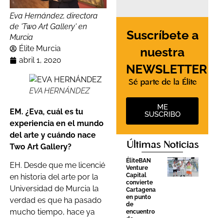
Eva Hernández, directora
de 'Two Art Gallery' en
Suscríbete a
Murcia
Élite Murcia
nuestra
abril 1, 2020
NEWSLETTER
Sé parte de la Élite
EVA HERNÁNDEZ
ME
EM. ¿Eva, cuál es tu
SUSCRIBO
experiencia en el mundo
del arte y cuándo nace
Últimas Noticias
Two Art Gallery?
ÉliteBAN
EH. Desde que me licencié
Venture
Capital
en historia del arte por la
convierte
Universidad de Murcia la
Cartagena
en punto
verdad es que ha pasado
de
mucho tiempo, hace ya
encuentro