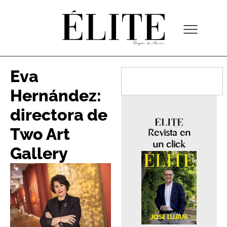
Eva
Hernández:
directora de
Two Art
Revista en
un click
Gallery