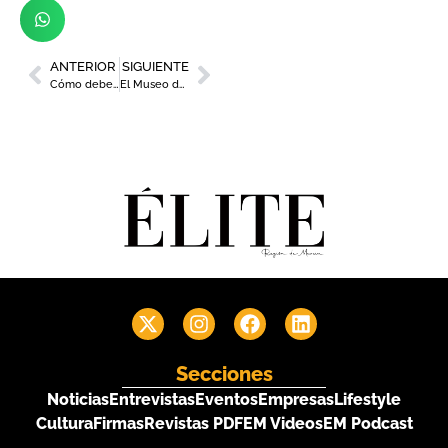
ANTERIOR
SIGUIENTE
Cómo debemos cuidar la mente en estos días de confinamiento
El Museo de la Ciencia y el Agua lanza en redes sociales la campaña #NubesEnCasa
Secciones
Noticias
Entrevistas
Eventos
Empresas
Lifestyle
Cultura
Firmas
Revistas PDF
EM Videos
EM Podcast