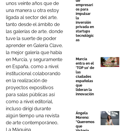
de
unos veinte años que de
empresari
os para
una manera u otra estoy
impulsar
ligada al sector del arte,
la
inversión
tanto desde el ámbito de
privada en
las galerías de arte, donde
startups
tecnológic
tuve la suerte de poder
as
aprender en Galería Clave,
la mejor galería que había
en Murcia, y seguramente
Murcia
entra en el
en España, como a nivel
‘TOP 10’ de
las
institucional colaborando
ciudades
en la realización de
españolas
que
proyectos expositivos
lideran la
para salas públicas así
innovación
como a nivel editorial,
incluso dirigí durante
Ángela
algún tiempo una revista
Moreno:
de arte contemporáneo,
“Queremos
que
La Máquina
Victoria