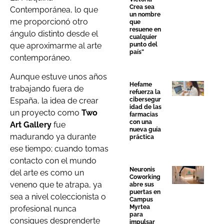
Crea sea
Contemporánea, lo que
un nombre
me proporcionó otro
que
resuene en
ángulo distinto desde el
cualquier
que aproximarme al arte
punto del
país”
contemporáneo.
Aunque estuve unos años
Hefame
trabajando fuera de
refuerza la
cibersegur
España, la idea de crear
idad de las
un proyecto como
Two
farmacias
con una
Art Gallery
fue
nueva guía
madurando ya durante
práctica
ese tiempo; cuando tomas
contacto con el mundo
Neuronis
del arte es como un
Coworking
veneno que te atrapa, ya
abre sus
puertas en
sea a nivel coleccionista o
Campus
Myrtea
profesional nunca
para
consigues desprenderte
impulsar