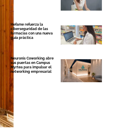
Hefame refuerza la
ciberseguridad de las
farmacias con una nueva
guía práctica
Neuronis Coworking abre
sus puertas en Campus
Myrtea para impulsar el
networking empresarial