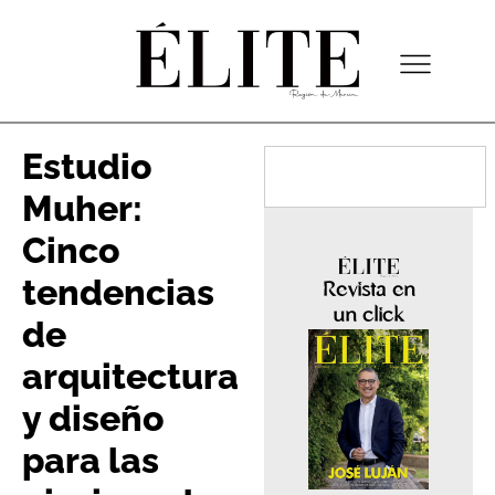
Estudio
Muher:
Cinco
tendencias
Revista en
un click
de
arquitectura
y diseño
para las