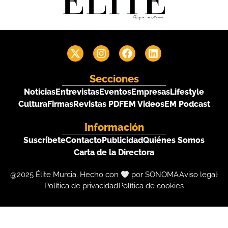
Secciones
Noticias
Entrevistas
Eventos
Empresas
Lifestyle
Cultura
Firmas
Revistas PDF
EM Videos
EM Podcast
Información
Suscríbete
Contacto
Publicidad
Quiénes Somos
Carta de la Directora
@2025 Élite Murcia. Hecho con
por SONOMA
Aviso legal
Política de privacidad
Política de cookies