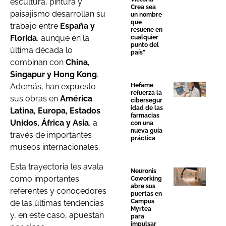
escultura, pintura y
Crea sea
paisajismo desarrollan su
un nombre
que
trabajo entre
España y
resuene en
Florida
,
aunque en la
cualquier
punto del
última década lo
país”
combinan con
China,
Singapur y Hong Kong
.
Hefame
Además, han expuesto
refuerza la
sus obras en
América
cibersegur
idad de las
Latina, Europa, Estados
farmacias
Unidos, África y Asia
, a
con una
nueva guía
través de importantes
práctica
museos internacionales.
Esta trayectoria les avala
Neuronis
como importantes
Coworking
abre sus
referentes y conocedores
puertas en
Campus
de las últimas tendencias
Myrtea
y, en este caso, apuestan
para
impulsar