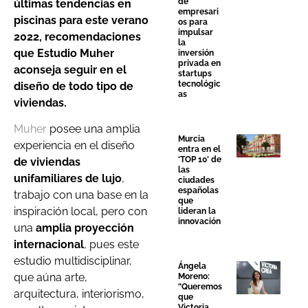
de
últimas tendencias en
empresari
piscinas para este verano
os para
impulsar
2022, recomendaciones
la
que Estudio Muher
inversión
privada en
aconseja seguir en el
startups
tecnológic
diseño de todo tipo de
as
viviendas.
Muher
posee una amplia
Murcia
experiencia en el diseño
entra en el
‘TOP 10’ de
de viviendas
las
unifamiliares de lujo
,
ciudades
españolas
trabajo con una base en la
que
inspiración local, pero con
lideran la
innovación
una
amplia proyección
internacional
, pues este
estudio multidisciplinar,
Ángela
que aúna arte,
Moreno:
“Queremos
arquitectura, interiorismo,
que
Victoria