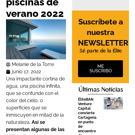
piscinas de
verano 2022
Suscríbete a
nuestra
NEWSLETTER
Sé parte de la Élite
Melanie de la Torre
ME
SUSCRIBO
junio 17, 2022
Una impactante cortina de
agua, una piscina infinita,
Últimas Noticias
que se confunde con el
ÉliteBAN
color del cielo, o
Venture
superficies que se
Capital
convierte
inmiscuyen en mitad de la
Cartagena
naturaleza.
Así se
en punto
de
presentan algunas de las
encuentro