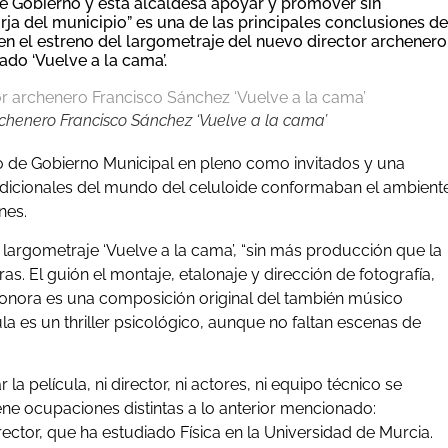
e Gobierno y esta alcaldesa apoyar y promover sin
surja del municipio” es una de las principales conclusiones de
 en el estreno del largometraje del nuevo director archenero
ado ‘Vuelve a la cama’.
archenero Francisco Sánchez ‘Vuelve a la cama’
po de Gobierno Municipal en pleno como invitados y una
radicionales del mundo del celuloide conformaban el ambient
nes.
argometraje ‘Vuelve a la cama’, “sin más producción que la
s. El guión el montaje, etalonaje y dirección de fotografía,
sonora es una composición original del también músico
 es un thriller psicológico, aunque no faltan escenas de
 película, ni director, ni actores, ni equipo técnico se
ene ocupaciones distintas a lo anterior mencionado:
rector, que ha estudiado Física en la Universidad de Murcia.