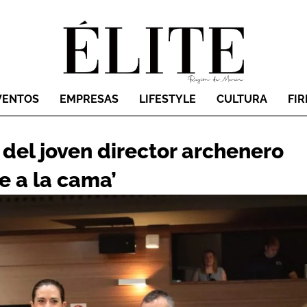
VENTOS
EMPRESAS
LIFESTYLE
CULTURA
FI
 del joven director archenero
e a la cama’