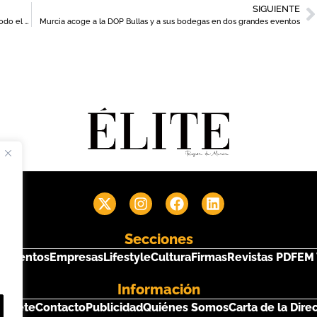
SIGUIENTE
La Región impulsa la estrategia de promoción ‘Destino de golf todo el año’
Murcia acoge a la DOP Bullas y a sus bodegas en dos grandes eventos
Secciones
s
Eventos
Empresas
Lifestyle
Cultura
Firmas
Revistas PDF
EM 
Información
críbete
Contacto
Publicidad
Quiénes Somos
Carta de la Dire