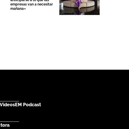
anticiparse a lo que las
empresas van a necesitar
mañana»
Videos
EM Podcast
ctora