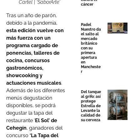
Cartel | ‘SaborArte’
cáncer
Tras un año de parón,
debido a la pandemia,
Padel
Nuestro da
esta edición vuelve con
el salto al
más fuerza con un
mercado
británico
programa cargado de
con su
ponencias, talleres de
primera
apertura
cocina, concursos
en
Mancheste
gastronómicos,
r
showcooking y
actuaciones musicales
.
Además de los diferentes
Del tanque
al grifo: así
menús degustación
protege
disponibles, se podrá
Estrella de
Levante la
degustar la tapa del
calidad de
restaurante ‘
El Sol’ de
su cerveza
Cehegín
, ganadores del
concurso
‘La Tapa del