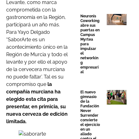
Levante, como marca
comprometida con la
Neuronis
gastronomía en la Región,
Coworking
participará un año más.
abre sus
puertas en
Para Yayo Delgado
Campus
“SaborArte es un
Myrtea
para
acontecimiento único en la
impulsar
el
Región de Murcia y todo el
networkin
levante y por ello el apoyo
g
empresari
de la cervecera murciana
al
no puede faltar’. Tal es su
compromiso que
la
compañía murciana ha
El nuevo
gimnasio
elegido esta cita para
de la
presentar, en primicia, su
Fundación
Never
nueva cerveza de edición
Surrender
convierte
limitada.
el ejercicio
en un
aliado
contra el