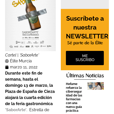
Suscríbete a
nuestra
NEWSLETTER
Sé parte de la Élite
Cartel | 'SaborArte'
ME
SUSCRIBO
Élite Murcia
marzo 11, 2022
Durante este fin de
Últimas Noticias
semana, hasta el
Hefame
domingo 13 de marzo, la
refuerza la
Plaza de España de Cieza
cibersegur
idad de las
alojará la cuarta edición
farmacias
con una
de la feria gastronómica
nueva guía
‘SaborArte’
.
Estrella de
práctica