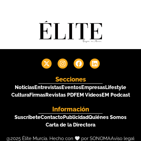
Secciones
Noticias
Entrevistas
Eventos
Empresas
Lifestyle
Cultura
Firmas
Revistas PDF
EM Videos
EM Podcast
Información
Suscríbete
Contacto
Publicidad
Quiénes Somos
Carta de la Directora
@2025 Élite Murcia. Hecho con
por SONOMA
Aviso legal