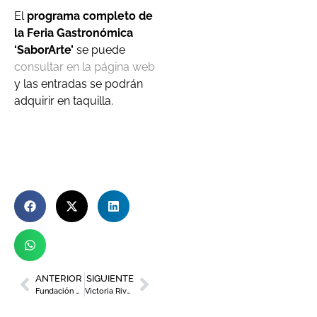
El
programa completo de
la Feria Gastronómica
‘SaborArte’
se puede
consultar en la página web
y las entradas se podrán
adquirir en taquilla.
ANTERIOR
SIGUIENTE
Fundación Never Surrender, combatir el cancer a través del deporte
Victoria Rivera: «En la asociación Women in a Legal World creemos que el talento no entiende de género»