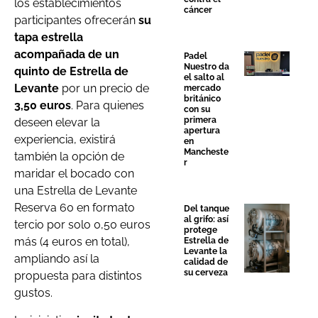
los establecimientos
cáncer
participantes ofrecerán
su
tapa estrella
acompañada de un
Padel
Nuestro da
quinto de Estrella de
el salto al
Levante
por un precio de
mercado
británico
3,50 euros
. Para quienes
con su
primera
deseen elevar la
apertura
experiencia, existirá
en
Mancheste
también la opción de
r
maridar el bocado con
una Estrella de Levante
Reserva 60 en formato
Del tanque
al grifo: así
tercio por solo 0,50 euros
protege
más (4 euros en total),
Estrella de
Levante la
ampliando así la
calidad de
su cerveza
propuesta para distintos
gustos.