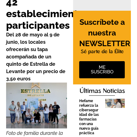
42
establecimientos
Suscríbete a
participantes
nuestra
Del 28 de mayo al 9 de
NEWSLETTER
junio, los locales
ofrecerán su tapa
Sé parte de la Élite
acompañada de un
quinto de Estrella de
ME
Levante por un precio de
SUSCRIBO
3,50 euros
Últimas Noticias
Hefame
refuerza la
cibersegur
idad de las
farmacias
con una
nueva guía
Foto de familia durante la
práctica