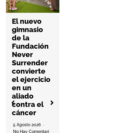
Padel
Nuestro da
El nuevo
el salto al
gimnasio
mercado
de la
británico
Fundación
con su
Never
primera
Surrender
apertura en
convierte
Mancheste
el ejercicio
r
en un
aliado
5 Agosto 2026
contra el
No Hay Comentari
cáncer
Os
La compañía
5 Agosto 2026
murciana ha
No Hay Comentari