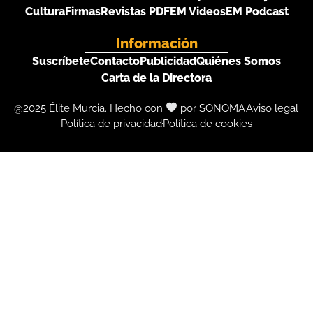
Cultura
Firmas
Revistas PDF
EM Videos
EM Podcast
Información
Suscríbete
Contacto
Publicidad
Quiénes Somos
Carta de la Directora
@2025 Élite Murcia. Hecho con
por SONOMA
Aviso legal
Política de privacidad
Política de cookies