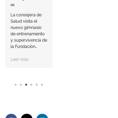
lanzado su Player
O
Os
Passport para
E
La consejera de
invitar a los
D
Salud visita el
jugadores a
r
nuevo gimnasio
descubrir…
l
de entrenamiento
d
y supervivencia de
Leer más
la Fundación…
Leer más