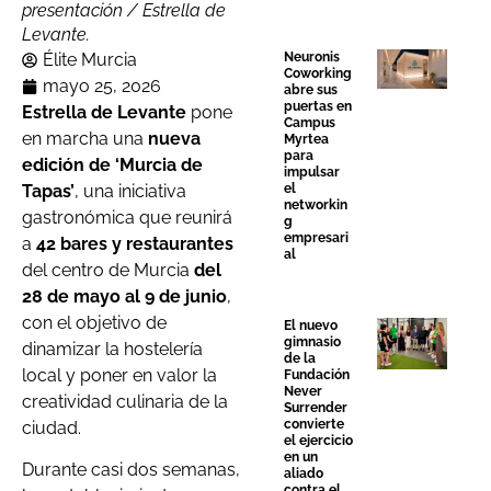
presentación / Estrella de
Levante.
Élite Murcia
Neuronis
Coworking
mayo 25, 2026
abre sus
puertas en
Estrella de Levante
pone
Campus
en marcha una
nueva
Myrtea
para
edición de ‘Murcia de
impulsar
Tapas’
, una iniciativa
el
networkin
gastronómica que reunirá
g
empresari
a
42 bares y restaurantes
al
del centro de Murcia
del
28 de mayo al 9 de junio
,
con el objetivo de
El nuevo
gimnasio
dinamizar la hostelería
de la
local y poner en valor la
Fundación
Never
creatividad culinaria de la
Surrender
convierte
ciudad.
el ejercicio
en un
Durante casi dos semanas,
aliado
contra el