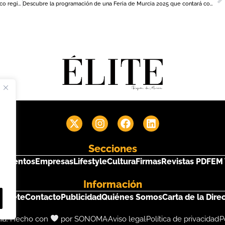
El CCT ‘le da un impulso’ a la promoción del turismo gastronómico regional con una intensa agenda hasta final de año
Descubre la programación de una Feria de Murcia 2025 que contará con más de 300 actividades
Secciones
s
Eventos
Empresas
Lifestyle
Cultura
Firmas
Revistas PDF
EM 
Información
críbete
Contacto
Publicidad
Quiénes Somos
Carta de la Dire
cia. Hecho con
por SONOMA
Aviso legal
Política de privacidad
P