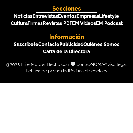
Secciones
Noticias
Entrevistas
Eventos
Empresas
Lifestyle
Cultura
Firmas
Revistas PDF
EM Videos
EM Podcast
Información
Suscríbete
Contacto
Publicidad
Quiénes Somos
Carta de la Directora
@2025 Élite Murcia. Hecho con
por SONOMA
Aviso legal
Política de privacidad
Política de cookies