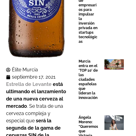
de
empresari
os para
impulsar
la
inversión
privada en
startups
tecnológic
as
Murcia
entra en el
Élite Murcia
‘TOP 10’ de
las
septiembre 17, 2021
ciudades
Estrella de Levante
está
españolas
que
ultimando el lanzamiento
lideran la
innovación
de una nueva cerveza al
mercado
. Se trata de una
cerveza compleja y
Ángela
especial que
será la
Moreno:
“Queremos
segunda de la gama de
que
cervezas SIN de la
Victoria