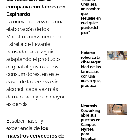
Crea sea
compañía con fábrica en
un nombre
Espinardo
que
resuene en
La nueva cerveza es una
cualquier
punto del
elaboración de los
país”
Maestros cerveceros de
Estrella de Levante
pensada para seguir
Hefame
refuerza la
adaptando el producto
cibersegur
original al gusto de los
idad de las
farmacias
consumidores, en este
con una
caso, de la cerveza sin
nueva guía
práctica
alcohol, cada vez más
demandada y con mayor
exigencia.
Neuronis
Coworking
abre sus
El saber hacer y
puertas en
Campus
experiencia de
los
Myrtea
para
maestros cerveceros de
impulsar