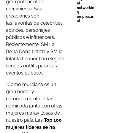
gran potencia
l
de
el
networkin
crecimient
o
. Sus
g
creaciones son
empresari
al
las
favoritas de celebrities,
actrices, personajes
públicos e influencer
s
.
Recientemente, SM La
Reina Doña Letizia y SM la
Infanta Leonor han elegido
sendos outfits para sus
eventos públicos.
“Como murciana es
un
gran
honor
y
reconocimiento
estar
nominada
junto
con
otras
mujeres
maravillosas
de
nuestro paí
s
.
La
s
To
p
10
0
mujere
s
lídere
s
s
e
ha