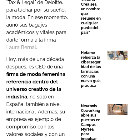
“Ta
x
& Legal
”
de Deloitte,
Crea sea
para
luchar
por
su
sueño,
un nombre
que
la
moda.
En ese
momento,
resuene en
cualquier
aunó
sus
bagajes
punto del
académicos
y
vitales
para
país”
darle
forma
a
la
firma
Laura Bernal
.
Hefame
refuerza la
Hoy, más de una década
cibersegur
después, es CEO de un
a
idad de las
farmacias
firma de mod
a
femenin
a
con una
nueva guía
referencia dentro del
práctica
universo creativo de la
industria
, no solo e
n
España
,
tambié
n
a
nivel
Neuronis
Coworking
internaciona
l. Además, su
abre sus
empresa es
ejempl
o
de
puertas en
Campus
compromiso con lo
s
Myrtea
v
a
lo
r
es sociale
s
y con un
para
impulsar