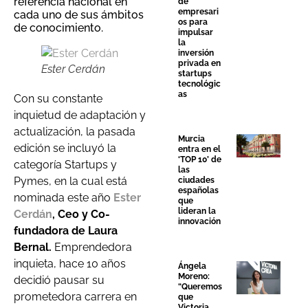
referencia
nacional en
de
empresari
cada
uno
de
sus
ámbitos
os para
de
conocimiento.
impulsar
la
inversión
privada en
Ester Cerdán
startups
tecnológic
as
Con
su
constante
inquietud
de
adaptación
y
actualización, la pasada
Murcia
edición se incluyó la
entra en el
‘TOP 10’ de
categoría Startups y
las
Pymes, en la cual está
ciudades
españolas
nominada este año
Ester
que
lideran la
Cerdán
, Ceo y Co-
innovación
fundadora de Laura
Bernal.
Emprendedora
inquiet
a,
hac
e
1
0
año
s
Ángela
Moreno:
decidi
ó
pausa
r
su
“Queremos
prometedor
a
carrer
a
e
n
que
Victoria