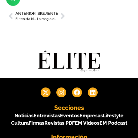
ANTERIOR
SIGUIENTE
El tenista Kike Siscar, ‘Murciano del año 2022’
La magia de la Navidad llega a Cartagena
Secciones
Noticias
Entrevistas
Eventos
Empresas
Lifestyle
Cultura
Firmas
Revistas PDF
EM Videos
EM Podcast
Información