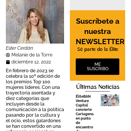
Suscríbete a
nuestra
NEWSLETTER
Ester Cerdán
Sé parte de la Élite
Melanie de la Torre
diciembre 12, 2022
ME
SUSCRIBO
En
febrero
de
2023
se
celebra
la
10º
edición
de
los
premios
Top
100
Últimas Noticias
mujeres
líderes.
Con
una
trayectoria
asentada
y
ÉliteBAN
diez
categorías
que
Venture
incluyen
desde
la
Capital
comunicación
a
la
política
convierte
Cartagena
pasando
por
la
cultura
y
en punto
el
ocio,
estos
galardones
de
se
han
convertido
en
una
encuentro