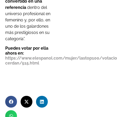
convertid
o
e
n
un
a
referenci
a
dentr
o
del
universo profesional en
femenino y, por ello, en
uno de los galardones
más prestigiosos en su
categoría”.
Puedes votar por ella
ahora en:
https://www.elespanol.com/mujer/lastop100/votacio
cerdan/515.html