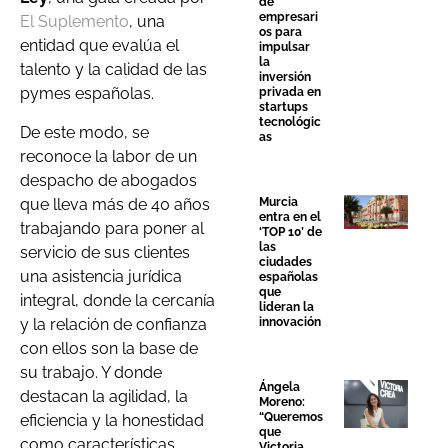
de
empresari
El Suplemento
, una
os para
entidad que evalúa el
impulsar
la
talento y la calidad de las
inversión
pymes españolas.
privada en
startups
tecnológic
De este modo, se
as
reconoce la labor de un
despacho de abogados
que lleva más de 40 años
Murcia
entra en el
trabajando para poner al
‘TOP 10’ de
las
servicio de sus clientes
ciudades
una asistencia jurídica
españolas
que
integral, donde la cercanía
lideran la
y la relación de confianza
innovación
con ellos son la base de
su trabajo. Y donde
Ángela
destacan la agilidad, la
Moreno:
“Queremos
eficiencia y la honestidad
que
como características
Victoria