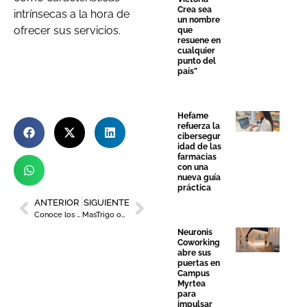
Crea sea
intrínsecas a la hora de
un nombre
ofrecer sus servicios.
que
resuene en
cualquier
punto del
país”
Hefame
refuerza la
cibersegur
idad de las
farmacias
con una
nueva guía
práctica
ANTERIOR
SIGUIENTE
Conoce los cuatro nuevos restaurantes reconocidos por la Guía Repsol
MasTrigo obtiene el Sello de Comunicación Responsable
Neuronis
Coworking
abre sus
puertas en
Campus
Myrtea
para
impulsar