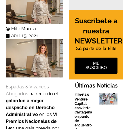
Suscríbete a
Élite Murcia
nuestra
abril 15, 2021
NEWSLETTER
Sé parte de la Élite
ME
SUSCRIBO
Últimas Noticias
Espadas & Vivancos
Abogados
ha recibido el
ÉliteBAN
Venture
galardón a mejor
Capital
despacho en Derecho
convierte
Cartagena
Administrativo
en los
VI
en punto
Premios Nacionales de
de
encuentro
Ley
, una gala creada por