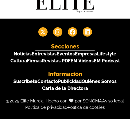
Secciones
Noticias
Entrevistas
Eventos
Empresas
Lifestyle
Cultura
Firmas
Revistas PDF
EM Videos
EM Podcast
Información
Suscríbete
Contacto
Publicidad
Quiénes Somos
Carta de la Directora
@2025 Élite Murcia. Hecho con
por SONOMA
Aviso legal
Política de privacidad
Política de cookies