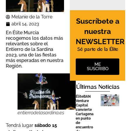
Melanie de la Torre
Suscríbete a
abril 14, 2023
nuestra
En Élite Murcia
recogemos los datos más
NEWSLETTER
relevantes sobre el
Entierro de la Sardina
Sé parte de la Élite
2023, una de las fiestas
más esperadas en nuestra
ME
Región.
SUSCRIBO
Últimas Noticias
ÉliteBAN
Venture
Capital
convierte
entierrodelasardina.es
Cartagena
en punto
de
Tendrá lugar
sábado 15
encuentro