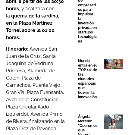
abril
,
a partir de las 20:30
de
empresari
horas
, y finalizará con
os para
impulsar
la
quema de la sardina,
la
en la Plaza Martínez
inversión
privada en
Tornel sobre la 01:00
startups
horas.
tecnológic
as
Itinerario:
Avenida San
Juan de la Cruz, Santa
Murcia
Joaquina de Vedruna,
entra en el
‘TOP 10’ de
Princesa, Alameda de
las
Colón, Plaza de
ciudades
españolas
Camachos, Puente Viejo.
que
Gran Vía, Plaza Fuensanta,
lideran la
innovación
Avda de la Constitución,
Plaza Circular (lado
izquierdo), Avenida Primo
Ángela
de Rivera, finalizando en la
Moreno:
“Queremos
Plaza Díez de Revenga.
que
Victoria