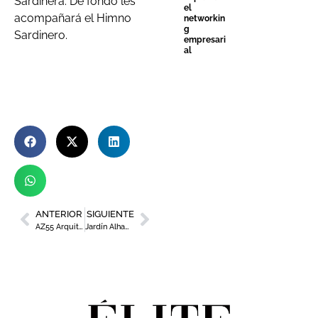
Sardinera. De fondo les
el
acompañará el Himno
networkin
g
Sardinero.
empresari
al
ANTERIOR
SIGUIENTE
AZ55 Arquitectura, materializando sueños
Jardín Alhambra llena la primavera murciana de tardes cerveceras