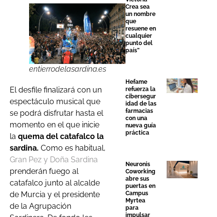
Crea sea
un nombre
que
resuene en
cualquier
punto del
país”
entierrodelasardina.es
Hefame
El desfile finalizará con un
refuerza la
cibersegur
espectáculo musical que
idad de las
farmacias
se podrá disfrutar hasta el
con una
momento en el que inicie
nueva guía
práctica
la
quema del catafalco la
sardina.
Como es habitual,
Gran Pez y Doña Sardina
Neuronis
prenderán fuego al
Coworking
abre sus
catafalco junto al alcalde
puertas en
Campus
de Murcia y el presidente
Myrtea
de la Agrupación
para
impulsar