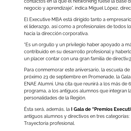
contactos en la que el networking fuese la base 
negocio y aprendizaje”, indica Miguel López, dir
El Executive MBA está dirigido tanto a empresario
el liderazgo, así como a profesionales de todos 
hacia la dirección corporativa.
“Es un orgullo y un privilegio haber apoyado a m
contribuido en su desarrollo profesional y haber
un placer contar con una gran familia de directiv@s
Para conmemorar este aniversario, la escuela de
próximo 23 de septiembre en Promenade, la Gala 
ENAE Alumni. Una cita que reunirá a los más de 
programa, a los antiguos alumnos que integran la
personalidades de la Región.
Ésta será, además, la
I Gala de “Premios Execu
antiguos alumnos y directivos en tres categorías:
Trayectoria profesional.