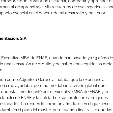
mi sobre todo el valor de escuchar, compartir y aprender d
amental de aprendizaje. Mis recuerdos de esa experiencia so
pacto esencial en el devenir de mi desarrollo y posterior
entación, S.A.
el Executive MBA de ENAE, cuando han pasado ya 13 años de
ndo una sensación de orgullo y de haber conseguido las meta
o.
ión como Adjunto a Gerencia, notaba que la experiencia
iería me ayudaba, pero no me daban la visión global que
s propuestas me decanté por el Executive MBA de ENAE y lo
la familia de ENAE y la calidad de sus profesores, en general
destacados. Lo recuerdo como un año duro, en el que tienes
ino también el plus del máster, pero cuando finalizas te quedas