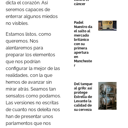
dicta el corazón. Así
cáncer
seremos capaces de
enterrar algunos miedos
no visibles.
Padel
Nuestro da
el salto al
Estamos listos, como
mercado
británico
queremos. Nos
con su
alentaremos para
primera
apertura
preparar los elementos
en
que nos podrían
Mancheste
r
configurar la mejor de las
realidades, con la que
hemos de avanzar sin
Del tanque
mirar atrás. Seamos tan
al grifo: así
protege
sensatos como podamos.
Estrella de
Levante la
Las versiones no escritas
calidad de
de cuanto nos deleita nos
su cerveza
han de presentar unos
parlamentos que nos