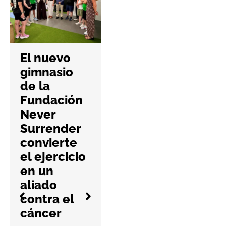
Padel
Nuestro da
El nuevo
el salto al
gimnasio
mercado
de la
británico
Fundación
con su
Never
primera
Surrender
apertura en
convierte
Mancheste
el ejercicio
r
en un
aliado
5 Agosto 2026
contra el
No Hay Comentari
cáncer
Os