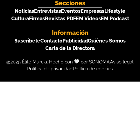
Secciones
Noticias
Entrevistas
Eventos
Empresas
Lifestyle
Cultura
Firmas
Revistas PDF
EM Videos
EM Podcast
Información
Suscríbete
Contacto
Publicidad
Quiénes Somos
Carta de la Directora
@2025 Élite Murcia. Hecho con
por SONOMA
Aviso legal
Política de privacidad
Política de cookies