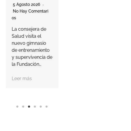
La compañía
5 Agosto 2026
murciana ha
No Hay Comentari
lanzado su Player
O
Os
Passport para
E
La consejera de
invitar a los
D
Salud visita el
jugadores a
r
nuevo gimnasio
descubrir…
l
de entrenamiento
d
y supervivencia de
Leer más
la Fundación…
Leer más