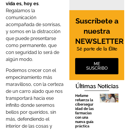
vida es, hoy es
.
Regalamos la
comunicación
Suscríbete a
acompañada de sonrisas,
nuestra
y somos en la distracción
que puede presentarse
NEWSLETTER
como permanente, que
Sé parte de la Élite
con seguridad lo será de
algún modo.
ME
SUSCRIBO
Podemos crecer con el
empecinamiento más
maravilloso, con la certeza
Últimas Noticias
de un carro alado que nos
Hefame
transportará hacia ese
refuerza la
cibersegur
infinito donde seremos
idad de las
bellos por queridos, sin
farmacias
con una
más, defendiendo el
nueva guía
interior de las cosas y
práctica