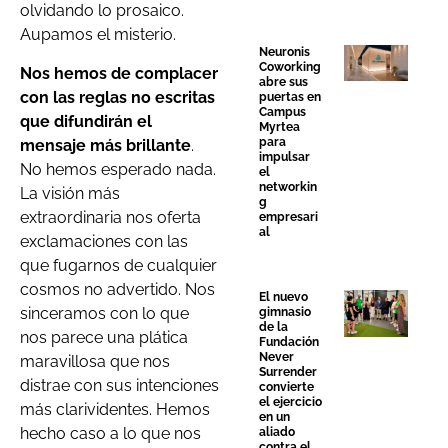
olvidando lo prosaico.
Aupamos el misterio.
Neuronis
Coworking
Nos hemos de complacer
abre sus
con las reglas no escritas
puertas en
Campus
que difundirán el
Myrtea
para
mensaje más brillante
.
impulsar
No hemos esperado nada.
el
networkin
La visión más
g
extraordinaria nos oferta
empresari
al
exclamaciones con las
que fugarnos de cualquier
cosmos no advertido. Nos
El nuevo
sinceramos con lo que
gimnasio
de la
nos parece una plática
Fundación
Never
maravillosa que nos
Surrender
distrae con sus intenciones
convierte
el ejercicio
más clarividentes. Hemos
en un
hecho caso a lo que nos
aliado
contra el