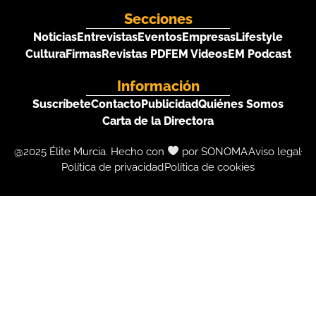
Secciones
Noticias
Entrevistas
Eventos
Empresas
Lifestyle
Cultura
Firmas
Revistas PDF
EM Videos
EM Podcast
Información
Suscríbete
Contacto
Publicidad
Quiénes Somos
Carta de la Directora
@2025 Élite Murcia. Hecho con
por SONOMA
Aviso legal
Política de privacidad
Política de cookies