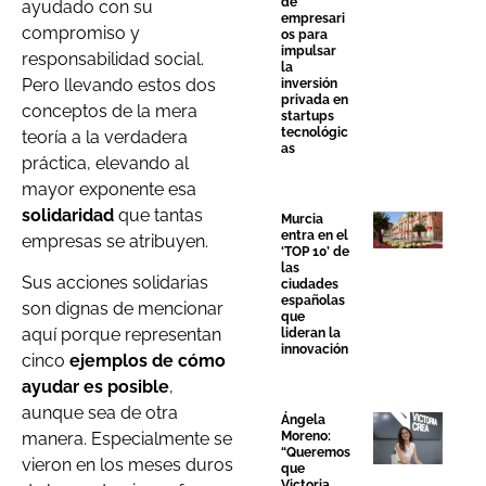
de
ayudado con su
empresari
compromiso y
os para
impulsar
responsabilidad social.
la
Pero llevando estos dos
inversión
privada en
conceptos de la mera
startups
tecnológic
teoría a la verdadera
as
práctica, elevando al
mayor exponente esa
solidaridad
que tantas
Murcia
entra en el
empresas se atribuyen.
‘TOP 10’ de
las
Sus acciones solidarias
ciudades
españolas
son dignas de mencionar
que
aquí porque representan
lideran la
innovación
cinco
ejemplos de cómo
ayudar es posible
,
aunque sea de otra
Ángela
manera. Especialmente se
Moreno:
“Queremos
vieron en los meses duros
que
Victoria