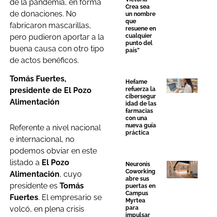
de la pandemia, en forma
Crea sea
de donaciones. No
un nombre
que
fabricaron mascarillas,
resuene en
pero pudieron aportar a la
cualquier
punto del
buena causa con otro tipo
país”
de actos benéficos.
Tomás Fuertes,
Hefame
refuerza la
presidente de El Pozo
cibersegur
Alimentación
idad de las
farmacias
con una
nueva guía
Referente a nivel nacional
práctica
e internacional, no
podemos obviar en este
listado a
El Pozo
Neuronis
Coworking
Alimentación
, cuyo
abre sus
presidente es
Tomás
puertas en
Campus
Fuertes
. El empresario se
Myrtea
para
volcó, en plena crisis
impulsar