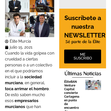
Suscríbete a
nuestra
NEWSLETTER
Élite Murcia
Sé parte de la Élite
julio 15, 2021
Cuando la vida golpea con
ME
SUSCRIBO
crueldad a ciertas
personas o a un colectivo
en el que podríamos
Últimas Noticias
incluir a la
sociedad
ÉliteBAN
murciana
, en general,
Venture
toca arrimar el hombro
.
Capital
convierte
De esto saben mucho
Cartagena
esos
empresarios
en punto
de
murcianos
que han
encuentro