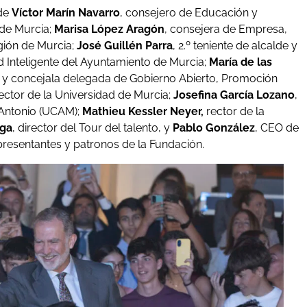
 de
Víctor Marín Navarro
, consejero de Educación y
 de Murcia;
Marisa López Aragón
, consejera de Empresa,
gión de Murcia;
José Guillén Parra
, 2.º teniente de alcalde y
 Inteligente del Ayuntamiento de Murcia;
María de las
lde y concejala delegada de Gobierno Abierto, Promoción
ector de la Universidad de Murcia;
Josefina García Lozano
,
 Antonio (UCAM);
Mathieu Kessler Neyer,
rector de la
uga
, director del Tour del talento, y
Pablo González
, CEO de
presentantes y patronos de la Fundación.