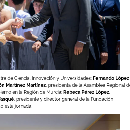
stra de Ciencia, Innovación y Universidades;
Fernando López
ión Martínez Martínez
, presidenta de la Asamblea Regional d
ierno en la Región de Murcia;
Rebeca Pérez López
,
Tasqué
, presidente y director general de la Fundación
o esta jornada.