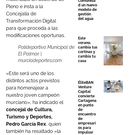
Comunida
d un nuevo
Pleno e insta a la
modelo de
Concejalía de
gestión
del agua
Transformación Digital
para que proceda a las
modificaciones oportunas.
Este
verano,
Polideportivo Municipal de
cambia tus
cortinas y
El Palmar |
cambia tu
murciadeportes.com
casa
«Este será uno de los
distintos actos previstos
ÉliteBAN
Venture
para homenajear a
Capital
nuestro joven campeón
convierte
Cartagena
murciano», ha indicado el
en punto
concejal de Cultura,
de
encuentro
Turismo y Deportes,
de
empresari
Pedro García Rex
, quien
os para
también ha resaltado «la
impulsar