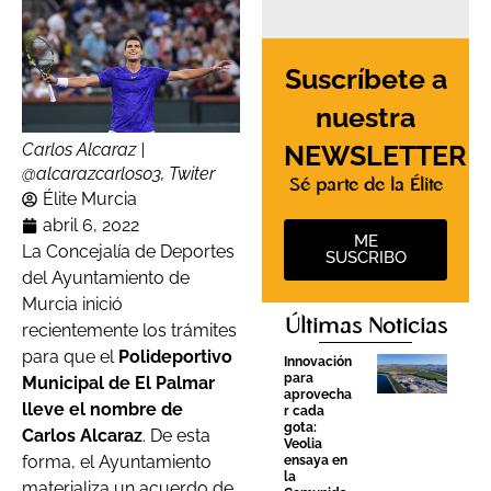
Suscríbete a
nuestra
NEWSLETTER
Carlos Alcaraz |
@alcarazcarlos03, Twiter
Sé parte de la Élite
Élite Murcia
abril 6, 2022
ME
La Concejalía de Deportes
SUSCRIBO
del Ayuntamiento de
Murcia inició
Últimas Noticias
recientemente los trámites
para que el
Polideportivo
Innovación
para
Municipal de El Palmar
aprovecha
lleve el nombre de
r cada
gota:
Carlos Alcaraz
. De esta
Veolia
forma, el Ayuntamiento
ensaya en
la
materializa un acuerdo de