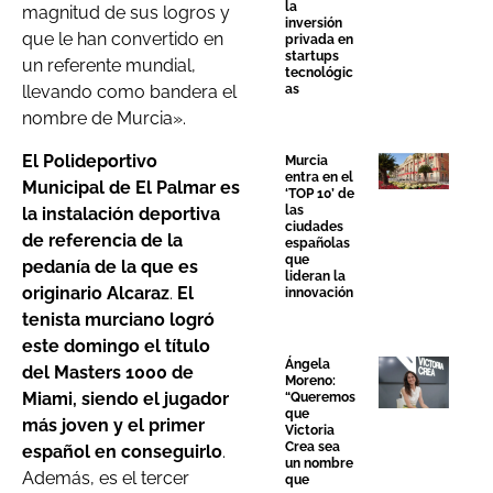
la
magnitud de sus logros y
inversión
que le han convertido en
privada en
startups
un referente mundial,
tecnológic
as
llevando como bandera el
nombre de Murcia».
El Polideportivo
Murcia
entra en el
Municipal de El Palmar es
‘TOP 10’ de
las
la instalación deportiva
ciudades
de referencia de la
españolas
que
pedanía de la que es
lideran la
originario Alcaraz
.
El
innovación
tenista murciano logró
este domingo el título
Ángela
del Masters 1000 de
Moreno:
Miami, siendo el jugador
“Queremos
que
más joven y el primer
Victoria
Crea sea
español en conseguirlo
.
un nombre
Además, es el tercer
que