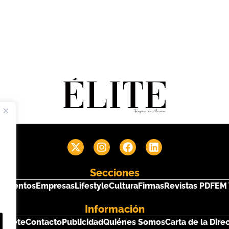
Secciones
s
Eventos
Empresas
Lifestyle
Cultura
Firmas
Revistas PDF
EM 
Información
críbete
Contacto
Publicidad
Quiénes Somos
Carta de la Dire