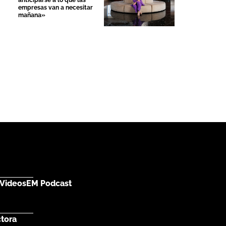
anticiparse a lo que las
empresas van a necesitar
mañana»
Videos
EM Podcast
ctora