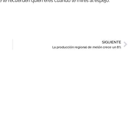
ue te recuerden quién eres cuando te mires al espejo.
SIGUIENTE
La producción regional de melón crece un 8%