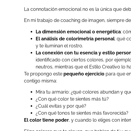
La connotación emocional no es la única que debe
En mi trabajo de coaching de imagen, siempre defi
La dimensión emocional o energética
: có
El análisis de colorimetría personal
: qué c
y te iluminan el rostro.
La conexión con tu esencia y estilo perso
identificado con ciertos colores, por ejemplo
neutros, mientras que el Estilo Creativo lo 
Te propongo este
pequeño ejercicio
para que em
contigo misma:
Mira tu armario: ¿qué colores abundan y qué
¿Con qué color te sientes más tú?
¿Cuál evitas y por qué?
¿Con qué tonos te sientes más favorecida?
El color tiene poder
, y cuando lo eliges con inte