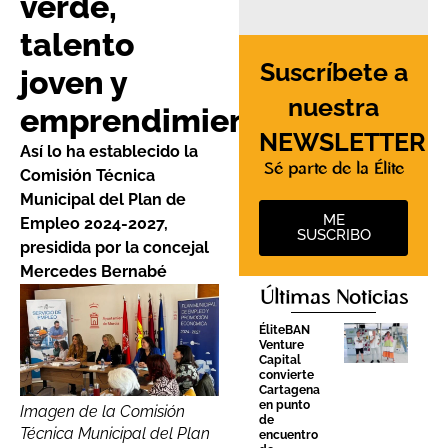
verde,
talento
Suscríbete a
joven y
nuestra
emprendimiento
NEWSLETTER
Así lo ha establecido la
Sé parte de la Élite
Comisión Técnica
Municipal del Plan de
ME
Empleo 2024-2027,
SUSCRIBO
presidida por la concejal
Mercedes Bernabé
Últimas Noticias
ÉliteBAN
Venture
Capital
convierte
Cartagena
en punto
Imagen de la Comisión
de
Técnica Municipal del Plan
encuentro