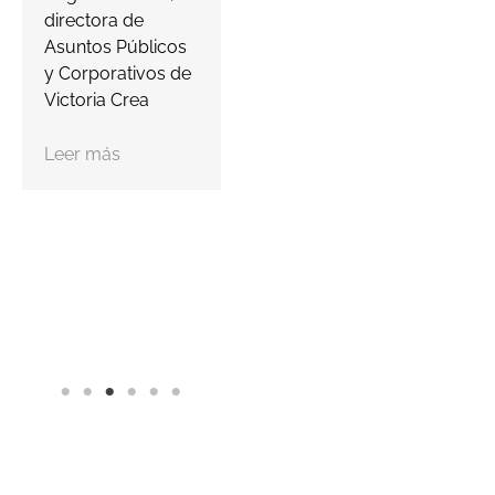
Leer más
c
directora de
Asuntos Públicos
y Corporativos de
Victoria Crea
Leer más