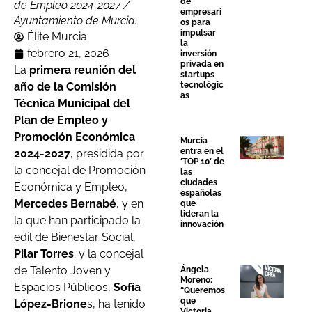
de
de Empleo 2024-2027 /
empresari
Ayuntamiento de Murcia.
os para
impulsar
Élite Murcia
la
febrero 21, 2026
inversión
privada en
La
primera reunión del
startups
tecnológic
año de la Comisión
as
Técnica Municipal del
Plan de Empleo y
Promoción Económica
Murcia
entra en el
2024-2027
, presidida por
‘TOP 10’ de
la concejal de Promoción
las
ciudades
Económica y Empleo,
españolas
Mercedes Bernabé
, y en
que
lideran la
la que han participado la
innovación
edil de Bienestar Social,
Pilar Torres
; y la concejal
de Talento Joven y
Ángela
Moreno:
Espacios Públicos,
Sofía
“Queremos
que
López-Brione
s, ha tenido
Victoria