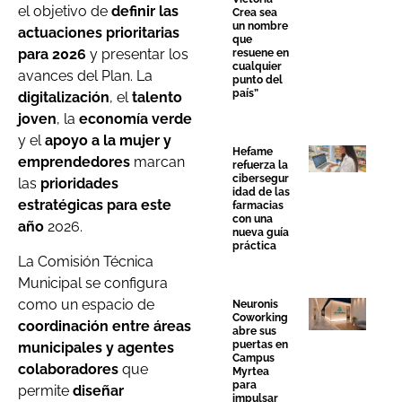
el objetivo de
definir las
Crea sea
un nombre
actuaciones prioritarias
que
para 2026
y presentar los
resuene en
cualquier
avances del Plan. La
punto del
país”
digitalización
, el
talento
joven
, la
economía verde
y el
apoyo a la mujer y
Hefame
emprendedores
marcan
refuerza la
cibersegur
las
prioridades
idad de las
estratégicas para este
farmacias
con una
año
2026.
nueva guía
práctica
La Comisión Técnica
Municipal se configura
como un espacio de
Neuronis
Coworking
coordinación entre áreas
abre sus
puertas en
municipales y agentes
Campus
colaboradores
que
Myrtea
para
permite
diseñar
impulsar