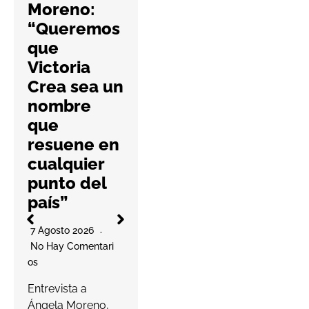
Moreno:
dad de las
“Queremos
farmacias
que
con una
Victoria
nueva guía
Crea sea un
práctica
nombre
6 Agosto 2026
que
No Hay Comentari
resuene en
Os
l
cualquier
La cooperativa
punto del
elabora un
país”
decálogo de
O
buenas prácticas
7 Agosto 2026
para ayudar a las
No Hay Comentari
farmacias a
Os
proteger…
a
Entrevista a
s
Ángela Moreno,